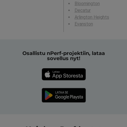
Bloomington
Decatur
Arlington Heights
Evanston
Osallistu nPerf-projektiin, lataa
sovellus nyt!