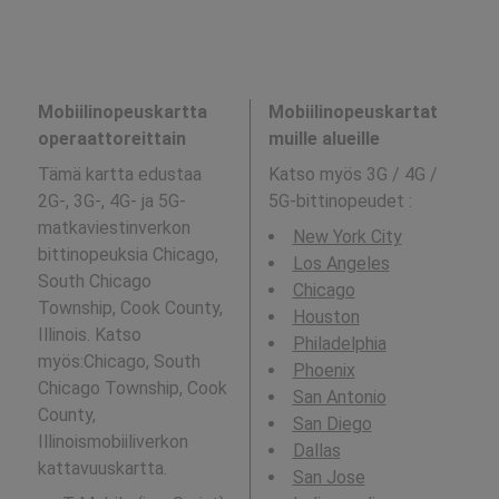
Mobiilinopeuskartta
Mobiilinopeuskartat
operaattoreittain
muille alueille
Tämä kartta edustaa
Katso myös 3G / 4G /
2G-, 3G-, 4G- ja 5G-
5G-bittinopeudet
:
matkaviestinverkon
New York City
bittinopeuksia Chicago,
Los Angeles
South Chicago
Chicago
Township, Cook County,
Houston
Illinois. Katso
Philadelphia
myös:Chicago, South
Phoenix
Chicago Township, Cook
San Antonio
County,
San Diego
Illinoismobiiliverkon
Dallas
kattavuuskartta.
San Jose