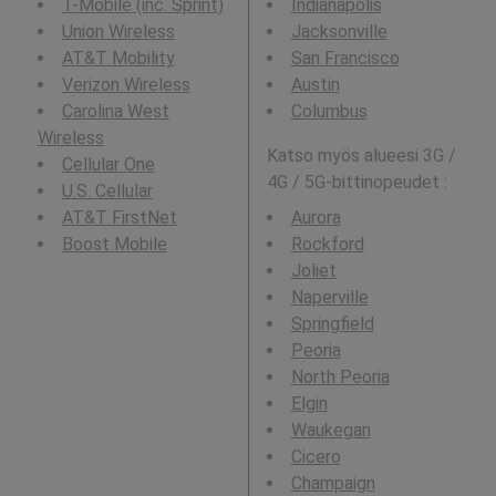
T-Mobile (inc. Sprint)
Indianapolis
Union Wireless
Jacksonville
AT&T Mobility
San Francisco
Verizon Wireless
Austin
Carolina West
Columbus
Wireless
Katso myös alueesi 3G /
Cellular One
4G / 5G-bittinopeudet :
U.S. Cellular
AT&T FirstNet
Aurora
Boost Mobile
Rockford
Joliet
Naperville
Springfield
Peoria
North Peoria
Elgin
Waukegan
Cicero
Champaign