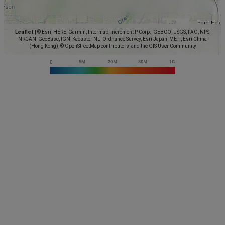
Leaflet
|
© Esri, HERE, Garmin, Intermap, increment P Corp., GEBCO, USGS, FAO, NPS,
NRCAN, GeoBase, IGN, Kadaster NL, Ordnance Survey, Esri Japan, METI, Esri China
(Hong Kong), © OpenStreetMap contributors, and the GIS User Community