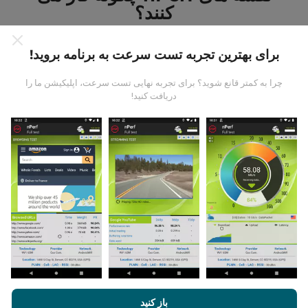
کنند؟
برای بهترین تجربه تست سرعت به برنامه بروید!
چرا به کمتر قانع شوید؟ برای تجربه نهایی تست سرعت، اپلیکیشن ما را
دریافت کنید!
داده ها از کجا آمده است؟
داده ها از آزمایشاتی که توسط کاربران برنامه nPerf انجام
شده است ، جمع آوری می شود. اینها آزمایشاتی است که در
شرایط واقعی و بطور مستقیم در زمینه انجام می شود. اگر
علاقه به شرکت دارید ، تمام کاری که باید انجام دهید اینست که
برنامه nPerf را روی تلفن هوشمند خود بارگیری کنید.
هرچه
اطلاعات بیشتری وجود داشته باشد ، نقشه ها جامع تر خواهد
بود!
با مرور nPerf.com ، شما با
قوانین استفاده کوکی‌ها و حریم خصوصی
و
باز کنید