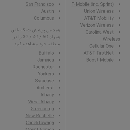
San Francisco
T-Mobile (inc. Sprint)
Austin
Union Wireless
Columbus
AT&T Mobility
Verizon Wireless
همچنین پوشش شبکه تلفن
Carolina West
همراه 3G / 4G / 5G را در
Wireless
منطقه خود مشاهده کنید:
Cellular One
Buffalo
AT&T FirstNet
Jamaica
Boost Mobile
Rochester
Yonkers
Syracuse
Amherst
Albany
West Albany
Greenburgh
New Rochelle
Cheektowaga
Mount Vernon