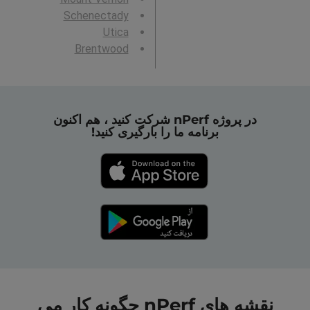
Schenectady
Utica
Brentwood
در پروژه nPerf شرکت کنید ، هم اکنون
برنامه ما را بارگیری کنید!
نقشه های nPerf چگونه کار می