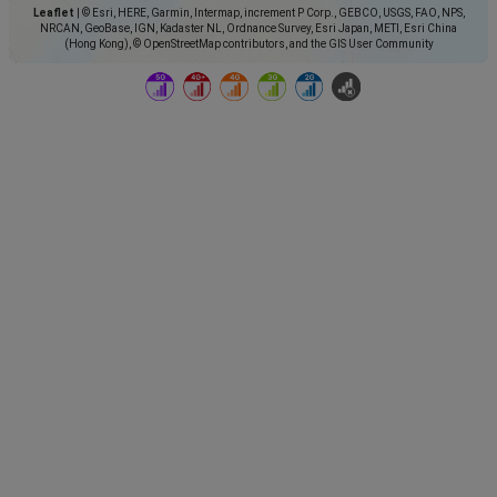
Leaflet
|
© Esri, HERE, Garmin, Intermap, increment P Corp., GEBCO, USGS, FAO, NPS,
NRCAN, GeoBase, IGN, Kadaster NL, Ordnance Survey, Esri Japan, METI, Esri China
(Hong Kong), © OpenStreetMap contributors, and the GIS User Community