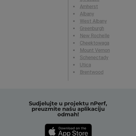
Amherst
Albany
West Albany
Greenburgh
New Rochelle
Cheektowaga
Mount Vernon
Schenectady
Utica
Brentwood
Sudjelujte u projektu nPerf,
preuzmite našu aplikaciju
odmah!