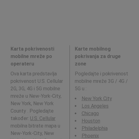
Karta pokrivenosti
Karte mobilnog
mobilne mreže po
pokrivanja za druge
operateru
zone
Ova karta predstavlja
Pogledajte i pokrivenost
pokrivenost U.S. Cellular
mobilne mreže 3G / 4G /
2G, 3G, 4G i 5G mobilne
5G u
:
mreže u New-York-City,
New York City
New York, New York
Los Angeles
County . Pogledajte
Chicago
također:
U.S. Cellular
Houston
mobilna bitrate mapa u
Philadelphia
New-York-City, New
Phoenix