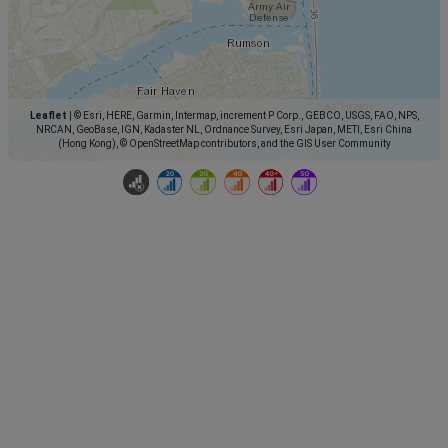
Leaflet
|
© Esri, HERE, Garmin, Intermap, increment P Corp., GEBCO, USGS, FAO, NPS,
NRCAN, GeoBase, IGN, Kadaster NL, Ordnance Survey, Esri Japan, METI, Esri China
(Hong Kong), © OpenStreetMap contributors, and the GIS User Community