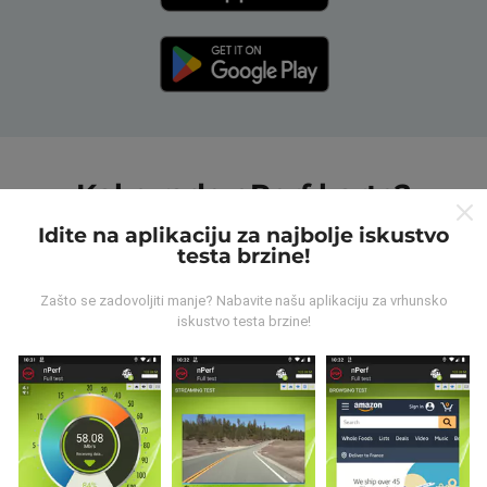
Kako rade nPerf karte?
Idite na aplikaciju za najbolje iskustvo
testa brzine!
Zašto se zadovoljiti manje? Nabavite našu aplikaciju za vrhunsko
iskustvo testa brzine!
Odakle dolaze podaci?
Podaci se prikupljaju iz testova koje su proveli korisnici
nPerf aplikacije. Ovo su ispitivanja koja se sprovode u
stvarnim uslovima, direktno na terenu. Ako se i vi
želite uključiti, samo trebate preuzeti aplikaciju nPerf