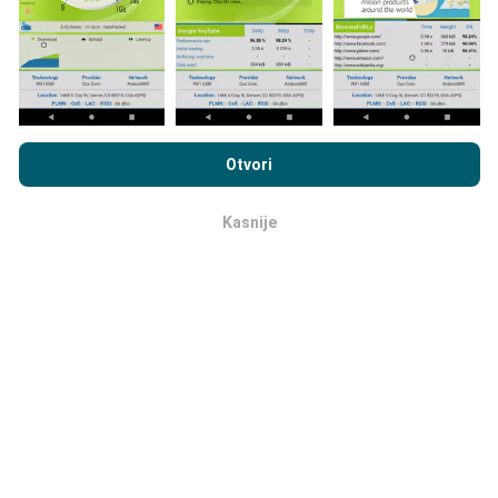
na svoj pametni telefon.
Što više podataka ima, to će
karte biti sveobuhvatnije!
Pregledavanjem nPerf.com prihvaćate naše
Pravila o
privatnosti i upotrebi kolačića
kao i naš nPerf test
Ugovor o
Otvori
licenci za krajnjeg korisnika
.
Kako se prave ažuriranja?
Kasnije
ok
Mape pokrivanja mreže automatski se ažuriraju od
strane robota svakih sat vremena. Karte brzine
ažuriraju se
svakih 15 minuta
. Podaci se prikazuju na
dvije godine. Nakon dvije godine najstariji podaci
uklanjaju se s karata jednom mjesečno.