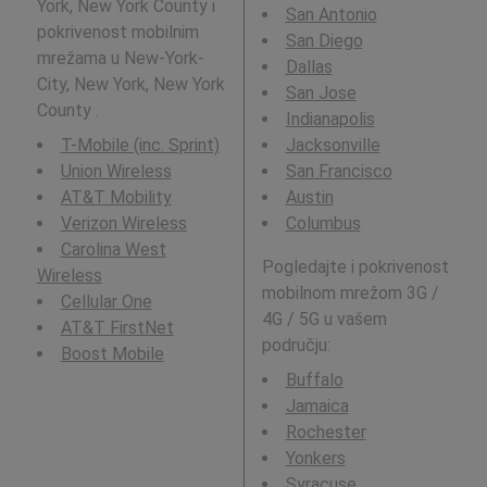
York, New York County i
San Antonio
pokrivenost mobilnim
San Diego
mrežama u New-York-
Dallas
City, New York, New York
San Jose
County .
Indianapolis
T-Mobile (inc. Sprint)
Jacksonville
Union Wireless
San Francisco
AT&T Mobility
Austin
Verizon Wireless
Columbus
Carolina West
Pogledajte i pokrivenost
Wireless
mobilnom mrežom 3G /
Cellular One
4G / 5G u vašem
AT&T FirstNet
području:
Boost Mobile
Buffalo
Jamaica
Rochester
Yonkers
Syracuse