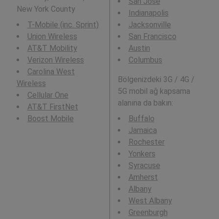
San Jose
New York County
Indianapolis
T-Mobile (inc. Sprint)
Jacksonville
Union Wireless
San Francisco
AT&T Mobility
Austin
Verizon Wireless
Columbus
Carolina West
Bölgenizdeki 3G / 4G /
Wireless
5G mobil ağ kapsama
Cellular One
alanına da bakın:
AT&T FirstNet
Boost Mobile
Buffalo
Jamaica
Rochester
Yonkers
Syracuse
Amherst
Albany
West Albany
Greenburgh