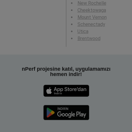
New Rochelle
Cheektowaga
Mount Vernon
Schenectady
Utica
Brentwood
nPerf projesine katıl, uygulamamızı
hemen indir!