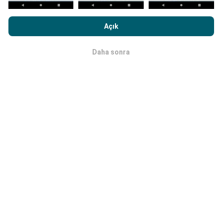
nPerf.com'a girme işlemini gerçekleştirerek,
Gizlilik ve Çerezler
Kullanım Politikası
Son Kullanıcı Lisans Sözleşmesi
onaylamış
Güncellemeler nasıl yapılır?
Açık
sayılırsınız .
Ağ kapsama haritaları her saat bir yapay zeka
Daha sonra
Tamam
tarafından otomatik olarak güncellenir. Hız haritaları
her 15 dakikada bir güncellenir
. Veriler iki yıl boyunca
görüntülenir. İki yıl sonra, en eski veriler ayda bir kez
haritalardan kaldırılır.
Ne kadar güvenilir ve doğru?
Testler, kullanıcıların cihazlarında gerçekleştirilir.
Coğrafi konum hassasiyeti, test sırasındaki GPS
sinyalinin alım kalitesine bağlıdır. Kapsam verileri için,
yalnızca
50 metrelik kesinliğe
sahip maksimum