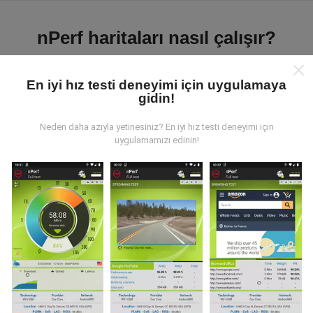
nPerf haritaları nasıl çalışır?
En iyi hız testi deneyimi için uygulamaya
gidin!
Neden daha azıyla yetinesiniz? En iyi hız testi deneyimi için
Veriler nereden geliyor?
uygulamamızı edinin!
Veriler, nPerf uygulamasının kullanıcıları tarafından
gerçekleştirilen testlerden toplanmıştır. Bunlar, gerçek
koşullarda, doğrudan sahada yapılan testlerdir. Siz de
dahil olmak istiyorsanız, tüm yapmanız gereken nPerf
uygulamasını akıllı telefonunuza indirmek.
Ne kadar
fazla veri varsa, haritalar o kadar kapsamlı olur!