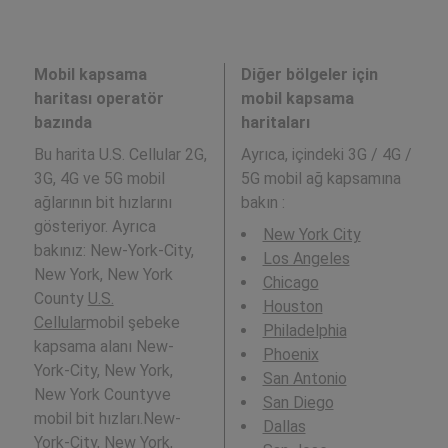
Mobil kapsama
Diğer bölgeler için
haritası operatör
mobil kapsama
bazında
haritaları
Bu harita U.S. Cellular 2G,
Ayrıca,
içindeki 3G / 4G /
3G, 4G ve 5G mobil
5G mobil ağ kapsamına
ağlarının bit hızlarını
bakın :
gösteriyor. Ayrıca
New York City
bakınız: New-York-City,
Los Angeles
New York, New York
Chicago
County
U.S.
Houston
Cellular
mobil şebeke
Philadelphia
kapsama alanı New-
Phoenix
York-City, New York,
San Antonio
New York Countyve
San Diego
mobil bit hızları.New-
Dallas
York-City, New York,