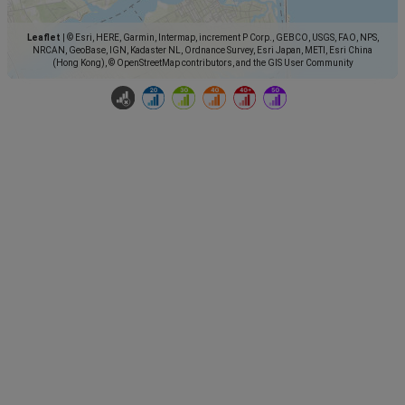
Leaflet
|
© Esri, HERE, Garmin, Intermap, increment P Corp., GEBCO, USGS, FAO, NPS,
NRCAN, GeoBase, IGN, Kadaster NL, Ordnance Survey, Esri Japan, METI, Esri China
(Hong Kong), © OpenStreetMap contributors, and the GIS User Community