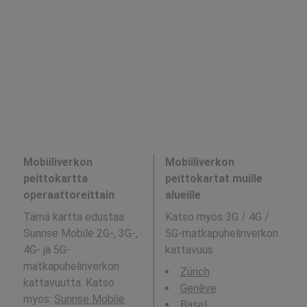
Mobiiliverkon
Mobiiliverkon
peittokartta
peittokartat muille
operaattoreittain
alueille
Tämä kartta edustaa
Katso myös 3G / 4G /
Sunrise Mobile 2G-, 3G-,
5G-matkapuhelinverkon
4G- ja 5G-
kattavuus
:
matkapuhelinverkon
Zürich
kattavuutta. Katso
Genève
myös:
Sunrise Mobile
Basel