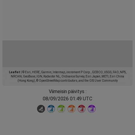
Leaflet
|
© Esri, HERE, Garmin, Intermap, increment P Corp., GEBCO, USGS, FAO, NPS,
NRCAN, GeoBase, IGN, Kadaster NL, Ordnance Survey, Esri Japan, METI, Esri China
(Hong Kong), © OpenStreetMap contributors, and the GIS User Community
Viimeisin päivitys :
08/09/2026 01:49 UTC