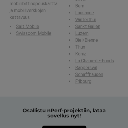
mobiilibittinopeuskartta
Bern
ja mobiiliverkkojen
Lausanne
kattavuus.
Winterthur
Salt Mobile
Sankt Gallen
Swisscom Mobile
Luzern
Biel/Bienne
Thun
Köniz
La Chaux-de-Fonds
Rapperswil
Schaffhausen
Fribourg
Osallistu nPerf-projektiin, lataa
sovellus nyt!