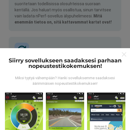
suoritetaan todellisissa olosuhteissa suoraan
kentällä. Jos haluat myös osallistua, sinun tarvitsee
vain ladata nPerf-sovellus älypuhelimeesi.
Mitä
enemmän tietoa on, sitä kattavammat kartat ovat!
Siirry sovellukseen saadaksesi parhaan
nopeustestikokemuksen!
Kuinka päivitykset tehdään?
Miksi tyytyä vähempään? Hanki sovelluksemme saadaksesi
Botti päivittää verkon kattavuuskartat
äärimmäisen nopeustestikokemuksen!
automaattisesti tunnin välein. Nopeuskarttoja
päivitetään
15 minuutin välein
. Tiedot näytetään
kahden vuoden ajan. Kahden vuoden kuluttua
vanhimmat tiedot poistetaan kartoista kerran
kuukaudessa.