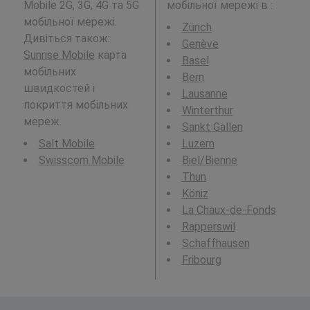
Mobile 2G, 3G, 4G та 5G
мобільної мережі в
:
мобільної мережі.
Zürich
Дивіться також:
Genève
Sunrise Mobile
карта
Basel
мобільних
Bern
швидкостей і
Lausanne
покриття мобільних
Winterthur
мереж.
Sankt Gallen
Salt Mobile
Luzern
Swisscom Mobile
Biel/Bienne
Thun
Köniz
La Chaux-de-Fonds
Rapperswil
Schaffhausen
Fribourg