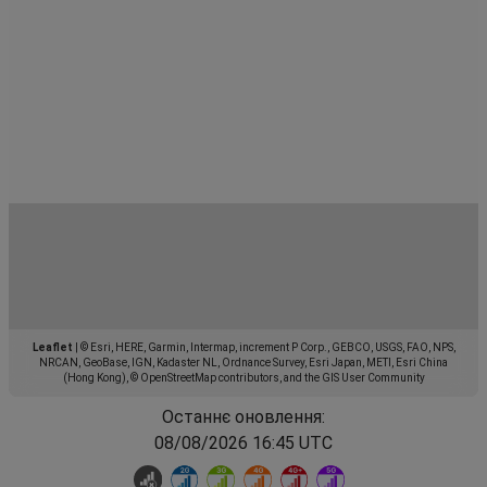
Leaflet
|
© Esri, HERE, Garmin, Intermap, increment P Corp., GEBCO, USGS, FAO, NPS,
NRCAN, GeoBase, IGN, Kadaster NL, Ordnance Survey, Esri Japan, METI, Esri China
(Hong Kong), © OpenStreetMap contributors, and the GIS User Community
Останнє оновлення:
08/08/2026 16:45 UTC