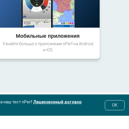
Мобильные приложения
Узнайте больше о приложении nPerf на Android
и iOS
на наш тест nPerf
Лицензионный договор
ОК