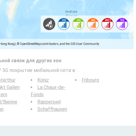
(Hong Kong), © OpenStreetMap contributors, and the GIS User Community
ной связи для других зон
 / 5G покрытие мобильной сети в
:
terthur
Köniz
Fribourg
kt Gallen
La Chaux-de-
zern
Fonds
l/Bienne
Rapperswil
un
Schaffhausen