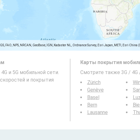
SGS, FAO, NPS, NRCAN, GeoBase, IGN, Kadaster NL, Ordnance Survey, Esri Japan, METI, Esri China 
ам
Карты покрытия мобиль
, 4G и 5G мобильной сети.
Смотрите также 3G / 4G
скоростей и покрытия
Zürich
Win
Genève
San
Basel
Lu
Bern
Bie
Lausanne
Th