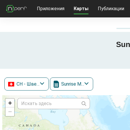
Приложения
Карты
Публикации
Sun
CH
- Швейцария
Sunrise Mobile
+
−