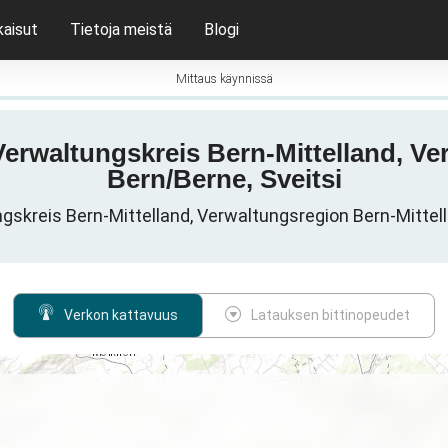
kaisut
Tietoja meistä
Blogi
Mittaus käynnissä
 Verwaltungskreis Bern-Mittelland, V
Bern/Berne, Sveitsi
skreis Bern-Mittelland, Verwaltungsregion Bern-Mittella
Verkon kattavuus
Latauksen bittinopeudet