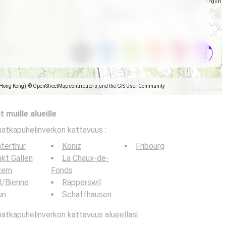
(Hong Kong), © OpenStreetMap contributors, and the GIS User Community
 muille alueille
matkapuhelinverkon kattavuus
:
terthur
Köniz
Fribourg
kt Gallen
La Chaux-de-
zern
Fonds
l/Bienne
Rapperswil
un
Schaffhausen
tkapuhelinverkon kattavuus alueellasi: