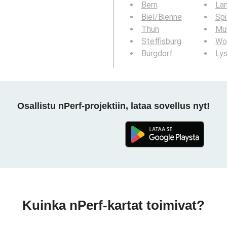
Bern
La
Biel/Bienne
Sp
Thun
Mur
Steffisburg
Wo
Burgdorf
Ly
Osallistu nPerf-projektiin, lataa sovellus nyt!
Kuinka nPerf-kartat toimivat?