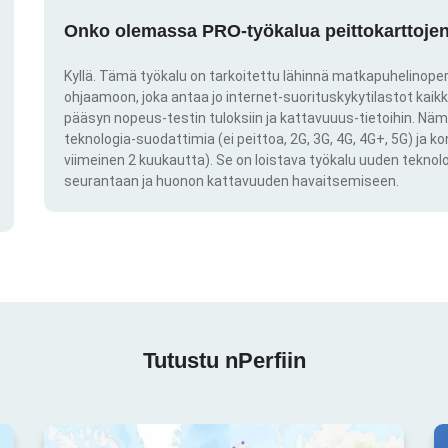
Onko olemassa PRO-työkalua peittokarttojen 
Kyllä. Tämä työkalu on tarkoitettu lähinnä matkapuhelinoper
ohjaamoon, joka antaa jo internet-suorituskykytilastot kai
pääsyn nopeus-testin tuloksiin ja kattavuuus-tietoihin. Näm
teknologia-suodattimia (ei peittoa, 2G, 3G, 4G, 4G+, 5G) ja k
viimeinen 2 kuukautta). Se on loistava työkalu uuden teknol
seurantaan ja huonon kattavuuden havaitsemiseen.
Tutustu nPerfiin