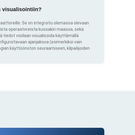
visualisointiin?
aattoreille. Se on integroitu olemassa olevaan
kkista operaatoreista kussakin maassa, sekä
ä tiedot voidaan visualisoida käyttämällä
onfiguroitavaan ajanjaksoa (esimerkiksi vain
ogian käyttöönoton seuraamiseen, kilpailijoiden