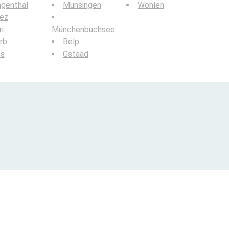
ngenthal
Münsingen
Wohlen
iez
i
Münchenbuchsee
rb
Belp
ss
Gstaad