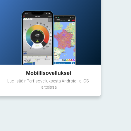
Mobiilisovellukset
Lue lisää nPerf-sovelluksesta Android- ja iOS-
laitteissa