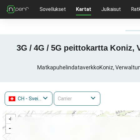
Sovellukset
Kartat
Julkaisut
Rat
3G / 4G / 5G peittokartta Koniz,
MatkapuhelindataverkkoKoniz, Verwaltung
CH
- Sveitsi
+
−