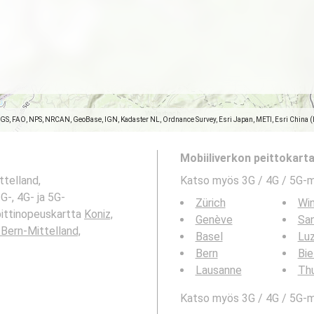
SGS, FAO, NPS, NRCAN, GeoBase, IGN, Kadaster NL, Ordnance Survey, Esri Japan, METI, Esri China 
Mobiiliverkon peittokartat
telland,
Katso myös 3G / 4G / 5G-
G-, 4G- ja 5G-
Zürich
Win
bittinopeuskartta
Koniz,
Genève
San
Bern-Mittelland,
Basel
Lu
Bern
Bie
Lausanne
Th
Katso myös 3G / 4G / 5G-ma