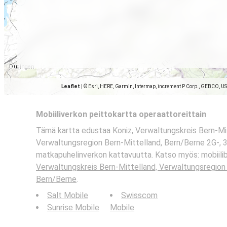
Leaflet
|
© Esri, HERE, Garmin, Intermap, increment P Corp., GEBCO, U
Mobiiliverkon peittokartta operaattoreittain
Tämä kartta edustaa Koniz, Verwaltungskreis Bern-Mit
Verwaltungsregion Bern-Mittelland, Bern/Berne 2G-, 3
matkapuhelinverkon kattavuutta. Katso myös: mobiili
Verwaltungskreis Bern-Mittelland, Verwaltungsregion 
Bern/Berne
.
Salt Mobile
Swisscom
Sunrise Mobile
Mobile