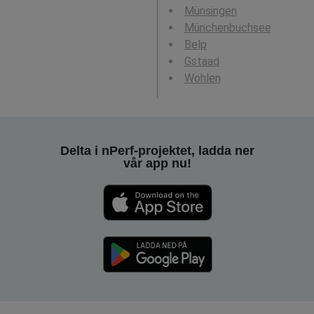
Münsingen
Münchenbuchsee
Belp
Gstaad
Wohlen
Delta i nPerf-projektet, ladda ner
vår app nu!