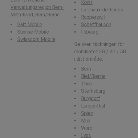
Köniz
Verwaltungsregion Bern-
La Chaux-de-Fonds
Mittelland, Bern/Berne
.
Rapperswil
Salt Mobile
Schaffhausen
Sunrise Mobile
Fribourg
Swisscom Mobile
Se även täckningen för
mobilnätet 3G / 4G / 5G
i ditt område:
Bern
Biel/Bienne
Thun
Steffisburg
Burgdorf
Langenthal
Spiez
Muri
Worb
Lyss