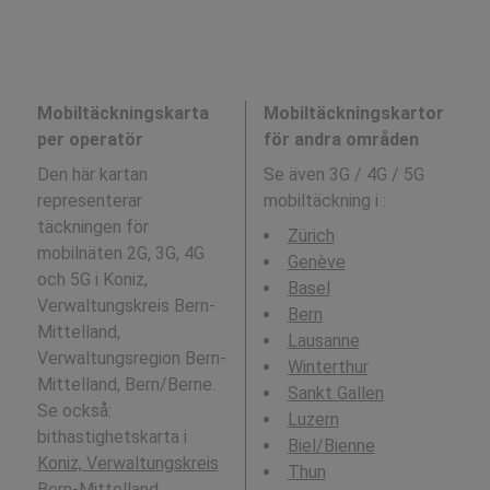
Mobiltäckningskarta
Mobiltäckningskartor
per operatör
för andra områden
Den här kartan
Se även 3G / 4G / 5G
representerar
mobiltäckning i
:
täckningen för
Zürich
mobilnäten 2G, 3G, 4G
Genève
och 5G i Koniz,
Basel
Verwaltungskreis Bern-
Bern
Mittelland,
Lausanne
Verwaltungsregion Bern-
Winterthur
Mittelland, Bern/Berne.
Sankt Gallen
Se också:
Luzern
bithastighetskarta i
Biel/Bienne
Koniz, Verwaltungskreis
Thun
Bern-Mittelland,