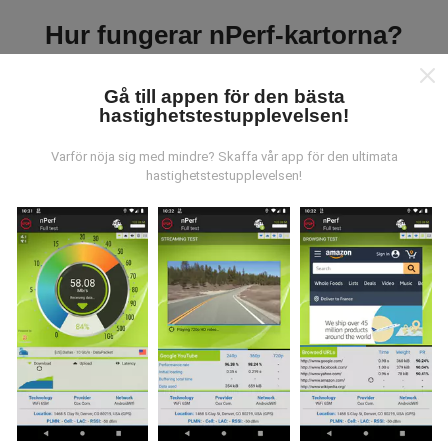
Hur fungerar nPerf-kartorna?
Gå till appen för den bästa
hastighetstestupplevelsen!
Varför nöja sig med mindre? Skaffa vår app för den ultimata
Var kommer datan ifrån?
hastighetstestupplevelsen!
Data samlas in från tester gjorda av våra användare
av nPerf-appen. Det här är tester som utförs under
verkliga förhållanden, direkt på fältet. Om du också vill
bidra, behöver du bara ladda ner nPerf-appen till din
smartphone.
Ju mer data det finns, desto mer
omfattande kommer kartorna att bli!