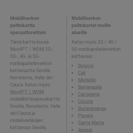
Mobiiliverkon
Mobiiliverkon
peittokartta
peittokartat muille
operaattoreittain
alueille
Tämä kartta kuvaa
Katso myös 3G / 4G /
MovilPT / WOM 2G-,
5G-matkapuhelinverkon
3G-, 4G- ja 5G-
kattavuus
:
matkapuhelinverkon
Bogotá
kattavuutta Sevilla,
Cali
Nororiente, Valle del
Medellín
Cauca. Katso myös:
Barranquilla
MovilPT / WOM
Cartagena
mobiilibittinopeuskartta
Cúcuta
Sevilla, Nororiente, Valle
Bucaramanga
del Cauca ja
Pereira
mobiiliverkkojen
Santa Marta
kattavuus Sevilla,
Ibagué