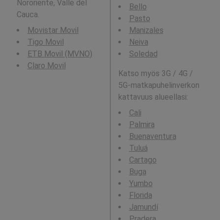
Nororiente, Valle del
Bello
Cauca.
Pasto
Movistar Movil
Manizales
Tigo Movil
Neiva
ETB Movil (MVNO)
Soledad
Claro Movil
Katso myös 3G / 4G /
5G-matkapuhelinverkon
kattavuus alueellasi:
Cali
Palmira
Buenaventura
Tuluá
Cartago
Buga
Yumbo
Florida
Jamundí
Pradera