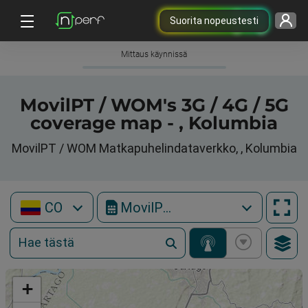
Suorita nopeustesti
Mittaus käynnissä
MovilPT / WOM's 3G / 4G / 5G
coverage map - , Kolumbia
MovilPT / WOM Matkapuhelindataverkko, , Kolumbia
CO
MovilPT / WOM
+