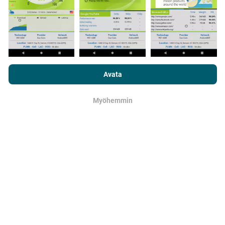
Kuinka päivitykset tehdään?
Botti päivittää verkon kattavuuskartat
Selaamalla nPerf.com-sivustoa hyväksyt
tietosuoja- ja
automaattisesti tunnin välein. Nopeuskarttoja
evästekäyttökäytäntömme
sekä nPerf-testimme
loppukäyttäjän
Avata
päivitetään
15 minuutin välein
. Tiedot näytetään
lisenssisopimuksen
.
kahden vuoden ajan. Kahden vuoden kuluttua
vanhimmat tiedot poistetaan kartoista kerran
Myöhemmin
OK
kuukaudessa.
Kuinka luotettava ja tarkka se on?
Testit suoritetaan käyttäjien laitteilla.
Maantieteellisen sijainnin tarkkuus riippuu GPS-