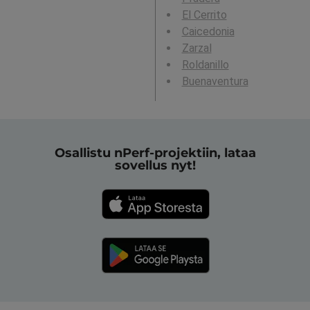
El Cerrito
Caicedonia
Zarzal
Roldanillo
Buenaventura
Osallistu nPerf-projektiin, lataa
sovellus nyt!