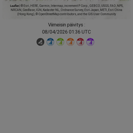
Leaflet
|
© Esri, HERE, Garmin, Intermap, increment P Corp., GEBCO, USGS, FAO, NPS,
NRCAN, GeoBase, IGN, Kadaster NL, Ordnance Survey, Esri Japan, METI, Esri China
(Hong Kong), © OpenStreetMap contributors, and the GIS User Community
Viimeisin päivitys :
08/04/2026 01:36 UTC