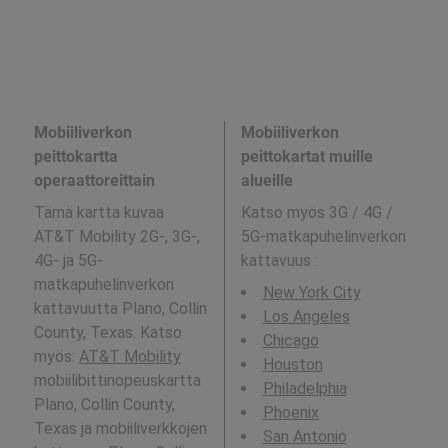
Mobiiliverkon
Mobiiliverkon
peittokartta
peittokartat muille
operaattoreittain
alueille
Tämä kartta kuvaa
Katso myös 3G / 4G /
AT&T Mobility 2G-, 3G-,
5G-matkapuhelinverkon
4G- ja 5G-
kattavuus
:
matkapuhelinverkon
New York City
kattavuutta Plano, Collin
Los Angeles
County, Texas. Katso
Chicago
myös:
AT&T Mobility
Houston
mobiilibittinopeuskartta
Philadelphia
Plano, Collin County,
Phoenix
Texas ja mobiiliverkkojen
San Antonio