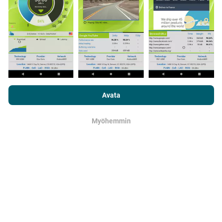
Kuinka päivitykset tehdään?
Selaamalla nPerf.com-sivustoa hyväksyt
tietosuoja- ja
Botti päivittää verkon kattavuuskartat
evästekäyttökäytäntömme
sekä nPerf-testimme
loppukäyttäjän
Avata
automaattisesti tunnin välein. Nopeuskarttoja
lisenssisopimuksen
.
päivitetään
15 minuutin välein
. Tiedot näytetään
kahden vuoden ajan. Kahden vuoden kuluttua
Myöhemmin
OK
vanhimmat tiedot poistetaan kartoista kerran
kuukaudessa.
Kuinka luotettava ja tarkka se on?