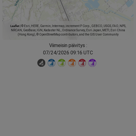
Leaflet
|
© Esri, HERE, Garmin, Intermap, increment P Corp., GEBCO, USGS, FAO, NPS,
NRCAN, GeoBase, IGN, Kadaster NL, Ordnance Survey, Esri Japan, METI, Esri China
(Hong Kong), © OpenStreetMap contributors, and the GIS User Community
Viimeisin päivitys :
07/24/2026 09:16 UTC