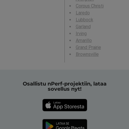
Corpus Christi
Laredo
Lubbock
Garland
Irving
Amarillo
Grand Prairie
Brownsville
Osallistu nPerf-projektiin, lataa
sovellus nyt!