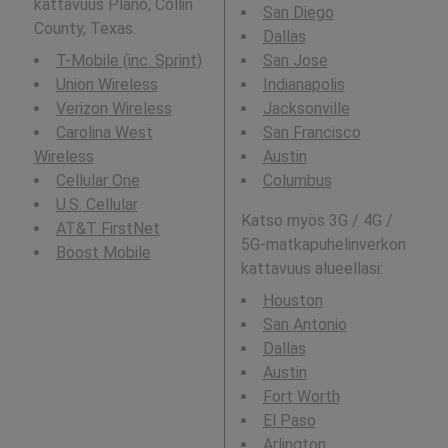
kattavuus Plano, Collin
San Diego
County, Texas.
Dallas
T-Mobile (inc. Sprint)
San Jose
Union Wireless
Indianapolis
Verizon Wireless
Jacksonville
Carolina West
San Francisco
Wireless
Austin
Cellular One
Columbus
U.S. Cellular
Katso myös 3G / 4G /
AT&T FirstNet
5G-matkapuhelinverkon
Boost Mobile
kattavuus alueellasi:
Houston
San Antonio
Dallas
Austin
Fort Worth
El Paso
Arlington