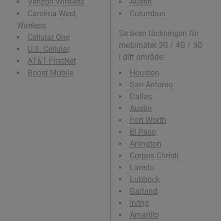
Verizon Wireless
Austin
Carolina West
Columbus
Wireless
Se även täckningen för
Cellular One
mobilnätet 3G / 4G / 5G
U.S. Cellular
i ditt område:
AT&T FirstNet
Boost Mobile
Houston
San Antonio
Dallas
Austin
Fort Worth
El Paso
Arlington
Corpus Christi
Laredo
Lubbock
Garland
Irving
Amarillo