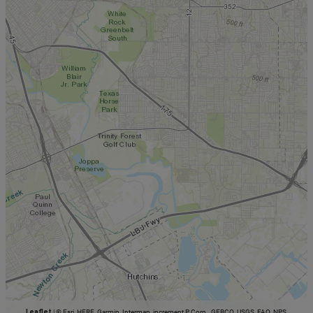
Leaflet
|
© Esri, HERE, Garmin, Intermap, increment P Corp., GEBCO, USGS, FAO, NPS,