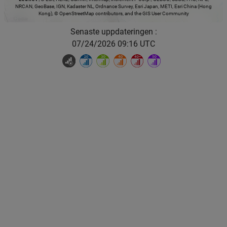
NRCAN, GeoBase, IGN, Kadaster NL, Ordnance Survey, Esri Japan, METI, Esri China (Hong
Kong), © OpenStreetMap contributors, and the GIS User Community
Senaste uppdateringen :
07/24/2026 09:16 UTC