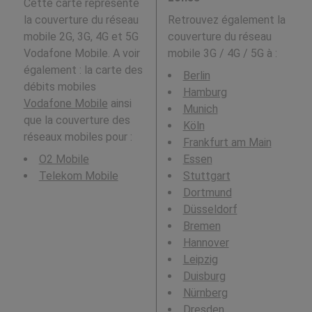
Cette carte représente
la couverture du réseau
Retrouvez également la
mobile 2G, 3G, 4G et 5G
couverture du réseau
Vodafone Mobile. A voir
mobile 3G / 4G / 5G à
:
également : la carte des
Berlin
débits mobiles
Hamburg
Vodafone Mobile
ainsi
Munich
que la couverture des
Köln
réseaux mobiles pour :
Frankfurt am Main
O2 Mobile
Essen
Telekom Mobile
Stuttgart
Dortmund
Düsseldorf
Bremen
Hannover
Leipzig
Duisburg
Nürnberg
Dresden