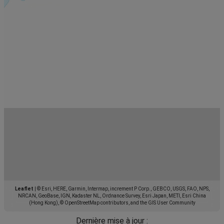
Leaflet
|
© Esri, HERE, Garmin, Intermap, increment P Corp., GEBCO, USGS, FAO, NPS,
NRCAN, GeoBase, IGN, Kadaster NL, Ordnance Survey, Esri Japan, METI, Esri China
(Hong Kong), © OpenStreetMap contributors, and the GIS User Community
Dernière mise à jour :