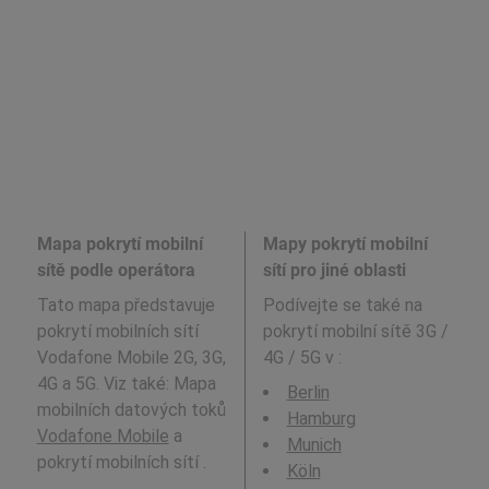
Mapa pokrytí mobilní
Mapy pokrytí mobilní
sítě podle operátora
sítí pro jiné oblasti
Tato mapa představuje
Podívejte se také na
pokrytí mobilních sítí
pokrytí mobilní sítě 3G /
Vodafone Mobile 2G, 3G,
4G / 5G v
:
4G a 5G. Viz také: Mapa
Berlin
mobilních datových toků
Hamburg
Vodafone Mobile
a
Munich
pokrytí mobilních sítí .
Köln