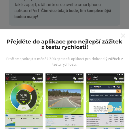
také zapojit, stáhněte si do svého smartphonu
aplikaci nPerf.
Čím více údajů bude, tím komplexnější
budou mapy!
Přejděte do aplikace pro nejlepší zážitek
z testu rychlosti!
Proč se spokojit s méně? Získejte naši aplikaci pro dokonalý zážitek z
Jak probíhá aktualizace?
testu rychlosti!
Mapy pokrytí sítě jsou každou hodinu automaticky
aktualizovány robotem. Rychlostní mapy jsou
aktualizovány každých 15 minut
. Data jsou zobrazena
po dobu dvou let. Po dvou letech jsou nejstarší data z
map odstraňována jednou měsíčně.