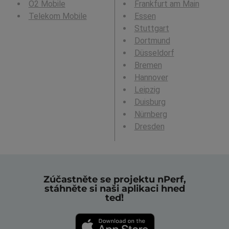
O2 Mobile
Frankfurt am Main
Telekom Mobile
Essen
Stuttgart
Dortmund
Düsseldorf
Bremen
Hannover
Leipzig
Duisburg
Nürnberg
Dresden
Zúčastněte se projektu nPerf,
stáhněte si naši aplikaci hned
teď!