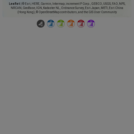
Leaflet
|
© Esri, HERE, Garmin, Intermap, increment P Corp., GEBCO, USGS, FAO, NPS,
NRCAN, GeoBase, IGN, Kadaster NL, Ordnance Survey, Esri Japan, METI, Esri China
(Hong Kong), © OpenStreetMap contributors, and the GIS User Community