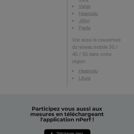
Valga
Haapsalu
Jõhvi
Paide
Voir aussi la couverture
du réseau mobile 3G /
4G / 5G dans votre
région :
Haapsalu
Lihula
Participez vous aussi aux
mesures en téléchargeant
l'application nPerf !