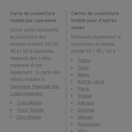
Carte de couverture
Cartes de couverture
mobile par opérateur
mobile pour d'autres
zones
Cette carte représente
la couverture des
Retrouvez également la
réseaux mobiles 2G, 3G,
couverture du réseau
4G et 5G à Uuemoisa,
mobile 3G / 4G / 5G à
:
Haapsalu linn, Lääne
Tallinn
maakond. A voir
Tartu
également : la carte des
Narva
débits mobiles à
Kohtla-Järve
Uuemoisa, Haapsalu linn,
Pärnu
Lääne maakond
.
Viljandi
Telia Mobile
Rakvere
Tele2 Mobile
Sillamäe
Elisa Mobile
Maardu
Kuressaare
Võru