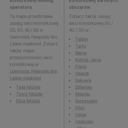
komórkowej według
komórkowej dla innych
operatora
obszarów
Ta mapa przedstawia
Zobacz także zasięg
zasięg sieci komórkowej
sieci komórkowej 3G /
2G, 3G, 4G i 5G w
4G / 5G w
:
Uuemoisa, Haapsalu linn,
Tallinn
Lääne maakond. Zobacz
Tartu
także: mapa
Narva
przepustowości sieci
Kohtla-Järve
komórkowej w
Pärnu
Uuemoisa, Haapsalu linn,
Viljandi
Lääne maakond
.
Rakvere
Telia Mobile
Sillamäe
Tele2 Mobile
Maardu
Elisa Mobile
Kuressaare
Võru
Valga
Haapsalu