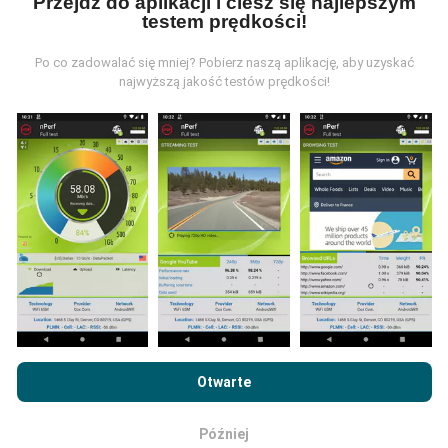
Przejdź do aplikacji i ciesz się najlepszym
testem prędkości!
Po co zadowalać się mniej? Pobierz naszą aplikację, aby uzyskać
najwyższą jakość testów prędkości!
Jak przeprowadzane są aktualizacje?
Mapy zasięgu sieci są co godzinę automatycznie
aktualizowane przez bota. Mapy prędkości są
aktualizowane
co 15 minut
. Dane są wyświetlane
przez dwa lata. Po dwóch latach najstarsze dane są
usuwane z map raz w miesiącu.
Przeglądając witrynę nPerf.com, wyrażasz zgodę na naszą
Politykę prywatności i plików cookie
, jak również na
Umowę
Otwarte
licencyjną użytkownika końcowego
testu nPerf.
Jaka jest ich wiarygodność i
Później
OK
dokładność?