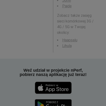
Jõhvi
Paide
Zobacz także zasięg
sieci komórkowej 3G /
4G / 5G w Twojej
okolicy:
Haapsalu
Lihula
Weź udział w projekcie nPerf,
pobierz naszą aplikację już teraz!