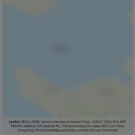
Leaflet
|
© Esri, HERE, Garmin, Intermap, increment P Corp., GEBCO, USGS, FAO, NPS,
NRCAN, GeoBase, IGN, Kadaster NL, Ordnance Survey, Esri Japan, METI, Esri China
(Hong Kong), © OpenStreetMap contributors, and the GIS User Community