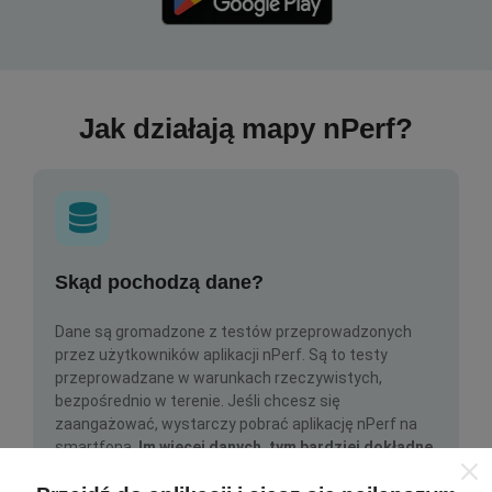
Jak działają mapy nPerf?
Skąd pochodzą dane?
Dane są gromadzone z testów przeprowadzonych
przez użytkowników aplikacji nPerf. Są to testy
przeprowadzane w warunkach rzeczywistych,
bezpośrednio w terenie. Jeśli chcesz się
zaangażować, wystarczy pobrać aplikację nPerf na
smartfona.
Im więcej danych, tym bardziej dokładne
będą mapy!