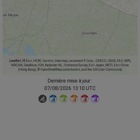
Leaflet
|
© Esri, HERE, Garmin, Intermap, increment P Corp., GEBCO, USGS, FAO, NPS,
NRCAN, GeoBase, IGN, Kadaster NL, Ordnance Survey, Esri Japan, METI, Esri China
(Hong Kong), © OpenStreetMap contributors, and the GIS User Community
Dernière mise à jour :
07/08/2026 13:10 UTC