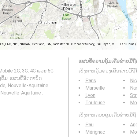
SGS, FAO, NPS, NRCAN, GeoBase, IGN, Kadaster NL, Ordnance Survey, Esri Japan, METI, Esri China 
ແຜນທີ່ຄວາມຄຸ້ມເຄືອຂ່າຍມືຖືສ
Mobile 2G, 3G, 4G ແລະ 5G
ເບິ່ງການຄຸ້ມຄອງເຄືອຂ່າຍມືຖື
ຕື່ມ: ແຜນທີ່ອັດຕາບິດ
Paris
Ni
de, Nouvelle-Aquitaine
Marseille
Na
Nouvelle-Aquitaine .
Lyon
St
Toulouse
Mon
ເບິ່ງການຄອບຄຸມເຄືອຂ່າຍມືຖື 3
Pau
An
Mérignac
Mo