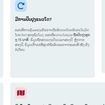
ມີການປັບປຸງແນວໃດ?
ແຜນທີ່ການຄຸ້ມຄອງເຄືອຂ່າຍຖືກອັບເດດໂດຍອັດຕະໂນມັດ
ໂດຍ bot ທຸກໆຊົ່ວໂມງ. ແຜນທີ່ຄວາມໄວແມ່ນ
ຖືກປັບປຸງທຸກ
ໆ 15 ນາທີ
. ຂໍ້ມູນຖືກສະແດງເປັນເວລາສອງປີ. ຫຼັງຈາກ
ສອງປີ, ຂໍ້ມູນເກົ່າແກ່ທີ່ສຸດກໍ່ຖືກລຶບອອກຈາກແຜນທີ່ ໜຶ່ງ ຄັ້ງ
ຕໍ່ເດືອນ.