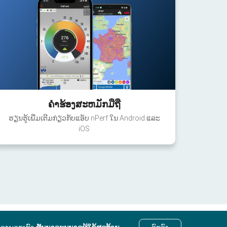
ຄໍາຮ້ອງສະຫມັກມືຖື
ຮຽນຮູ້ເພີ່ມເຕີມກ່ຽວກັບແອັບ nPerf ໃນ Android ແລະ
iOS