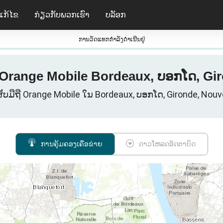
ແກ້ໄຂ
ກ່ຽວ​ກັບ​ພວກ​ເຮົາ
ບລັອກ
ການວັດແທກກໍາລັງດໍາເນີນຢູ່
 Orange Mobile Bordeaux, ບອກໂດ, Giro
ສັບມືຖື Orange Mobile ໃນ Bordeaux, ບອກໂດ, Gironde, Nouvel
ການຄຸ້ມຄອງເຄືອຂ່າຍ
ດາວໂຫລດອັດຕາບິດ