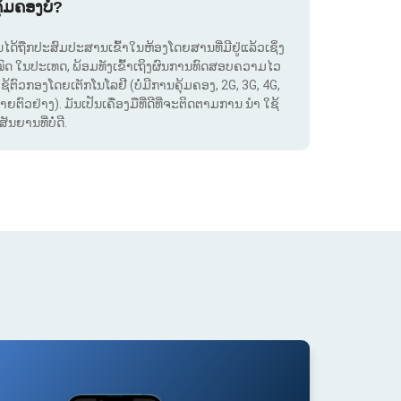
ຸ້ມຄອງບໍ?
. ມັນໄດ້ຖືກປະສົມປະສານເຂົ້າໃນຫ້ອງໂດຍສານທີ່ມີຢູ່ແລ້ວເຊິ່ງ
ໝົດ ໃນປະເທດ, ພ້ອມທັງເຂົ້າເຖິງຜົນການທົດສອບຄວາມໄວ
ໃຊ້ຕົວກອງໂດຍເຕັກໂນໂລຢີ (ບໍ່ມີການຄຸ້ມຄອງ, 2G, 3G, 4G,
ຕົວຢ່າງ). ມັນເປັນເຄື່ອງມືທີ່ດີທີ່ຈະຕິດຕາມການ ນຳ ໃຊ້
ຍານທີ່ບໍ່ດີ.