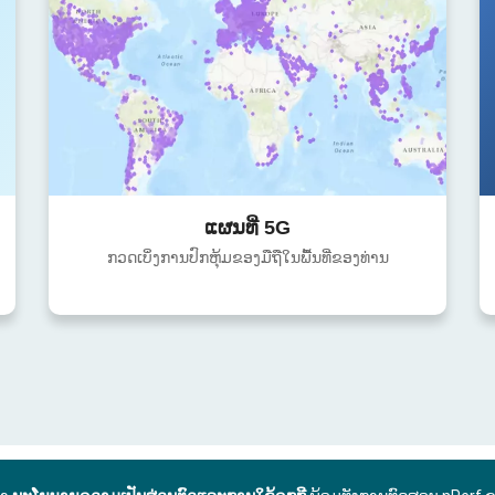
ແຜນທີ່ 5G
ກວດເບິ່ງການປົກຫຸ້ມຂອງມືຖືໃນພື້ນທີ່ຂອງທ່ານ