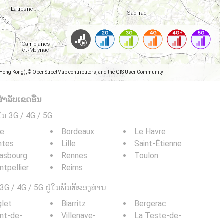
(Hong Kong), © OpenStreetMap contributors, and the GIS User Community
ໍາລັບເຂດອື່ນ
ໃນ 3G / 4G / 5G
:
ce
Bordeaux
Le Havre
ntes
Lille
Saint-Étienne
rasbourg
Rennes
Toulon
tpellier
Reims
G / 4G / 5G ຢູ່ໃນພື້ນທີ່ຂອງທ່ານ:
glet
Biarritz
Bergerac
nt-de-
Villenave-
La Teste-de-