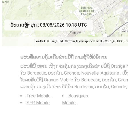
ອັບເດດຫຼ້າສຸດ :
08/08/2026 10:18 UTC
Leaflet
|
© Esri, HERE, Garmin, Intermap, increment P Corp., GEBCO, U
ແຜນທີ່ຄວາມຄຸ້ມເຄືອຂ່າຍມືຖື ຕາມຜູ້ໃຫ້ບໍລິການ
ແຜນທີ່ນີ້ ໝາຍ ເຖິງການຄຸ້ມຄອງຂອງເຄືອຂ່າຍມືຖື Orange 
ໃນ Bordeaux, ບອກໂດ, Gironde, Nouvelle-Aquitaine . ເບິ່ງ
ໂທລະສັບມືຖື
Orange Mobile
ໃນ Bordeaux, ບອກໂດ, Giron
ແລະ ຄຸ້ມຄອງເຄືອຂ່າຍມືຖືໃນ Bordeaux, ບອກໂດ, Gironde, 
Free Mobile
Bouygues
SFR Mobile
Mobile