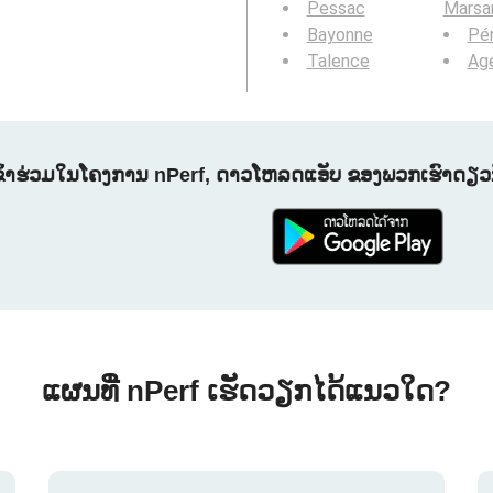
Pessac
Marsa
Bayonne
Pér
Talence
Ag
ຂົ້າຮ່ວມໃນໂຄງການ nPerf, ດາວໂຫລດແອັບ ຂອງພວກເຮົາດຽວນີ
ແຜນທີ່ nPerf ເຮັດວຽກໄດ້ແນວໃດ?