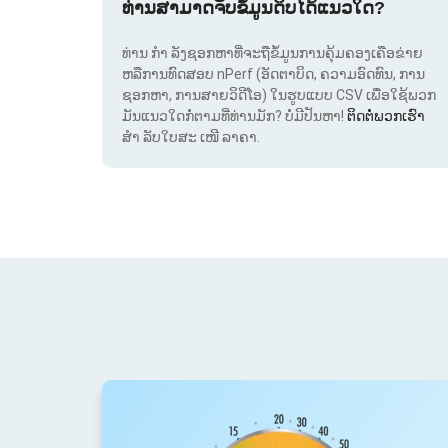
ທ່ານສາມາດຈັບຂໍ້ມູນດິບໄດ້ແນວໃດ?
ທ່ານ ກຳ ລັງຊອກຫາທີ່ຈະຖືຂໍ້ມູນການຄຸ້ມຄອງເຄືອຂ່າຍ
ຫລືການທົດສອບ nPerf (ອັດຕາບິດ, ຄວາມອົດທົນ, ການ
ຊອກຫາ, ການສາຍວິດີໂອ) ໃນຮູບແບບ CSV ເພື່ອໃຊ້ພວກ
ມັນແນວໃດກໍ່ຕາມທີ່ທ່ານມັກ? ບໍ່ມີປັນຫາ!
ຕິດຕໍ່ພວກເຮົາ
ສຳ ລັບໃບສະ ເໜີ ລາຄາ.