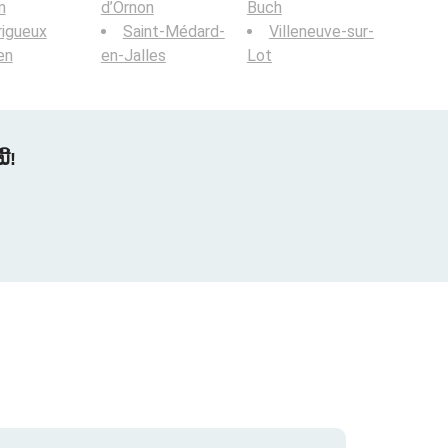
n
d’Ornon
Buch
igueux
Saint-Médard-
Villeneuve-sur-
en
en-Jalles
Lot
້!