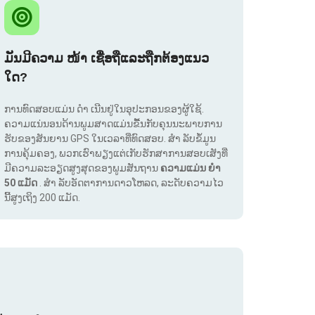
ມັນມີຄວາມ ໜ້າ ເຊື່ອຖືແລະຖືກຕ້ອງແນວ
ໃດ?
ການທົດສອບແມ່ນ ດຳ ເນີນຢູ່ໃນອຸປະກອນຂອງຜູ້ໃຊ້.
ຄວາມແນ່ນອນດ້ານພູມສາດແມ່ນຂື້ນກັບຄຸນນະພາບການ
ຮັບຂອງສັນຍານ GPS ໃນເວລາທີ່ທົດສອບ. ສຳ ລັບຂໍ້ມູນ
ການຄຸ້ມຄອງ, ພວກເຮົາພຽງແຕ່ເກັບຮັກສາການສອບເສັງທີ່
ມີຄວາມລະອຽດສູງສຸດຂອງພູມສັນຖານ
ຄວາມແມ່ນ ຍຳ
50 ແມັດ
. ສຳ ລັບອັດຕາການດາວໂຫລດ, ລະດັບຄວາມໄວ
ນີ້ສູງເຖິງ 200 ແມັດ.