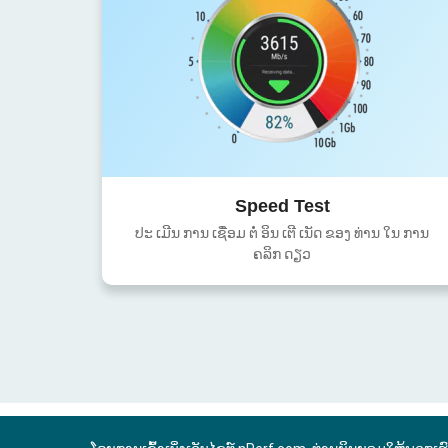
Speed Test
ປະ ເມີນ ການ ເຊື່ອມ ຕໍ່ ອິນ ເຕີ ເນັດ ຂອງ ທ່ານ ໃນ ການ
ຄລິກ ດຽວ