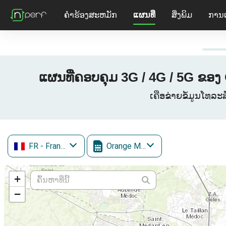
ຄໍາຮ້ອງສະຫມັກ
ແຜນທີ່
ສິ່ງພິມ
ການ
ແຜນທີ່ຄອບຄຸມ 3G / 4G / 5G ຂອງ
ເຄືອຂ່າຍຂໍ້ມູນໂທລະ
FR
- France
Orange Mobile
+
−