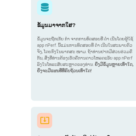
ຂໍ້ມູນມາຈາກໃສ?
ຂໍ້ມູນຈະຖືກເກັບ ກຳ ຈາກການທົດສອບທີ່ ດຳ ເນີນໂດຍຜູ້ໃຊ້
app nPerf. ນີ້ແມ່ນການທົດສອບທີ່ ດຳ ເນີນໃນສະພາບຕົວ
ຈິງ, ໂດຍກົງໃນພາກສະ ໜາມ. ຖ້າທ່ານຢາກມີສ່ວນຮ່ວມຄື
ກັນ, ສິ່ງທີ່ທ່ານຕ້ອງເຮັດຄືການດາວໂຫລດແອັບ app nPerf
ລົງໃນໂທລະສັບສະຫຼາດຂອງທ່ານ.
ຍິ່ງມີຂໍ້ມູນຫຼາຍເທົ່າໃດ,
ຍິ່ງຈະມີແຜນທີ່ທີ່ຄົບຖ້ວນເທົ່າໃດ!