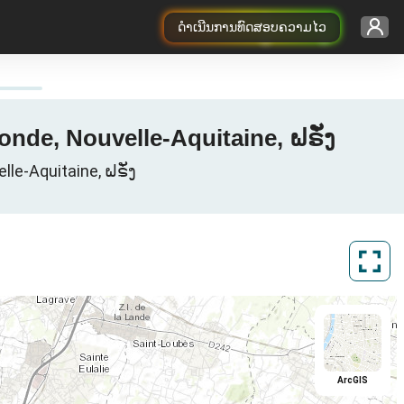
ດຳເນີນການທົດສອບຄວາມໄວ
nde, Nouvelle-Aquitaine, ຝຣັ່ງ
le-Aquitaine, ຝຣັ່ງ
ArcGIS