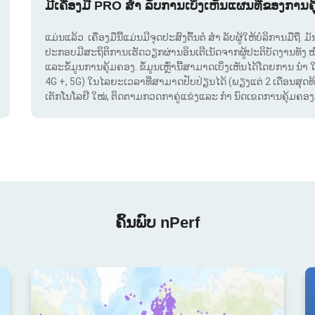
ມີເຄື່ອງມື PRO ສຳ ລັບການເບິ່ງເຫັນແຜນທີ່ຂອງການຄ
ແມ່ນແລ້ວ. ເຄື່ອງມືນີ້ແມ່ນມີຈຸດປະສົງຕົ້ນຕໍ ສຳ ລັບຜູ້ໃຫ້ບໍລິການມືຖື
ປະກອບມີສະຖິຕິການເຮັດວຽກຜ່ານອິນເຕີເນັດຈາກຜູ້ປະຕິບັດງານທັງ 
ແລະຂໍ້ມູນການຄຸ້ມຄອງ. ຂໍ້ມູນເຫຼົ່ານີ້ສາມາດເບິ່ງເຫັນໄດ້ໂດຍການ ນຳ 
4G +, 5G) ໃນໄລຍະເວລາທີ່ສາມາດປັບປ່ຽນໄດ້ (ພຽງແຕ່ 2 ເດືອນສຸດທ້າຍ
ເຕັກໂນໂລຢີ ໃໝ່, ຕິດຕາມກວດກາຄູ່ແຂ່ງແລະ ກຳ ນົດເຂດການຄຸ້ມຄອງສັນ
ຄົ້ນພົບ nPerf