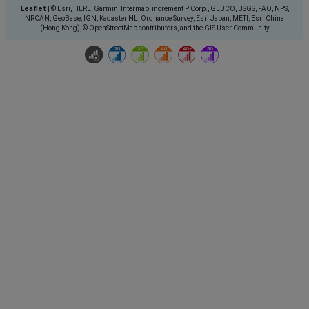
Leaflet
|
© Esri, HERE, Garmin, Intermap, increment P Corp., GEBCO, USGS, FAO, NPS,
NRCAN, GeoBase, IGN, Kadaster NL, Ordnance Survey, Esri Japan, METI, Esri China
(Hong Kong), © OpenStreetMap contributors, and the GIS User Community