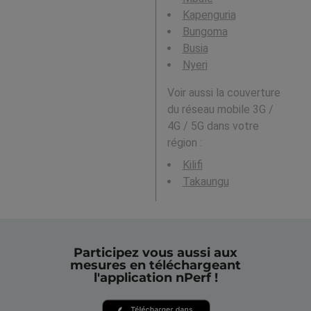
Kapenguria
Bungoma
Busia
Nyeri
Voir aussi la couverture
du réseau mobile 3G /
4G / 5G dans votre
région :
Kilifi
Takaungu
Participez vous aussi aux
mesures en téléchargeant
l'application nPerf !