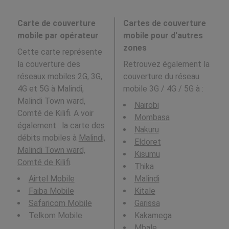
Carte de couverture
Cartes de couverture
mobile par opérateur
mobile pour d'autres
zones
Cette carte représente
la couverture des
Retrouvez également la
réseaux mobiles 2G, 3G,
couverture du réseau
4G et 5G à Malindi,
mobile 3G / 4G / 5G à
:
Malindi Town ward,
Nairobi
Comté de Kilifi. A voir
Mombasa
également : la carte des
Nakuru
débits mobiles à
Malindi,
Eldoret
Malindi Town ward,
Kisumu
Comté de Kilifi
.
Thika
Airtel Mobile
Malindi
Faiba Mobile
Kitale
Safaricom Mobile
Garissa
Telkom Mobile
Kakamega
Mbale