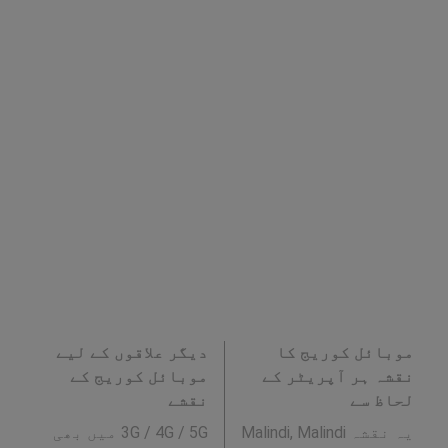
موبائل کوریج کا
دیگر علاقوں کے لیے
نقشہ ہر آپریٹر کے
موبائل کوریج کے
لحاظ سے
نقشے
یہ نقشہ Malindi, Malindi
3G / 4G / 5G میں بھی