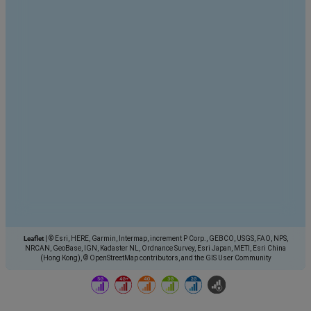
Leaflet
|
© Esri, HERE, Garmin, Intermap, increment P Corp., GEBCO, USGS, FAO, NPS,
NRCAN, GeoBase, IGN, Kadaster NL, Ordnance Survey, Esri Japan, METI, Esri China
(Hong Kong), © OpenStreetMap contributors, and the GIS User Community