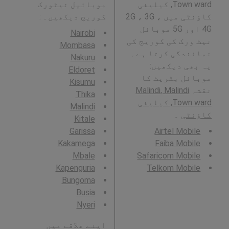
Town ward, کیلیفی
موبائیل نیٹورک
کاؤنٹی میں 2G ، 3G ،
کوریج دیکھیں۔ :
4G اور 5G موبائل
Nairobi
نیٹ ورک کی کوریج کی
Mombasa
نمائندگی کرتا ہے۔
Nakuru
یہ بھی دیکھیں:
Eldoret
موبائل بٹریٹ کا
Kisumu
نقشہ
Malindi, Malindi
Thika
Town ward, کیلیفی
Malindi
کاؤنٹی
۔
Kitale
Garissa
Airtel Mobile
Kakamega
Faiba Mobile
Mbale
Safaricom Mobile
Kapenguria
Telkom Mobile
Bungoma
Busia
Nyeri
اپنے علاقے میں