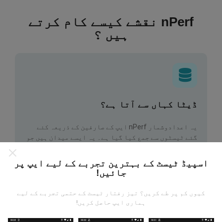
nPerf نقشے کیسے کام کرتے
ہیں ؟
ڈیٹا کہاں سے آتا ہے؟
یہ اعدادوشمار nPerf ایپ کے صارفین کے ذریعہ کئے
گئے ٹیسٹوں سے جمع کیا گیا ہے۔ یہ ایسے میدان ہیں جو
براہ راست میدان میں واقع حالتوں میں ہوتے ہیں۔ اگر
آپ بھی اس میں شامل ہونا چاہتے ہیں تو ، آپ کو بس
اسپیڈ ٹیسٹ کے بہترین تجربے کے لیے ایپ پر
اپنے اسمارٹ فون پر nPerf ایپ ڈاؤن لوڈ کرنا ہے۔
جائیں!
مزید اعداد و شمار جتنے زیادہ ہوں گے ، نقشے اتنے ہی
جامع ہوں گے!
کیوں کم پر طے کریں؟ تیز رفتار ٹیسٹ کے حتمی تجربے کے لیے
ہماری ایپ حاصل کریں!