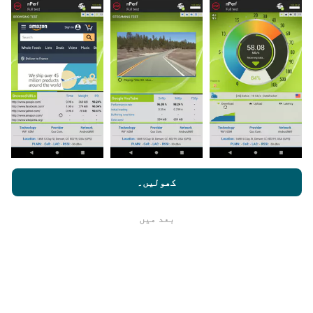
اپ ڈیٹس کس طرح کی گئی ہیں ؟
نیٹ ورک کوریج کے نقشے ہر گھنٹہ بوٹ کے ذریعہ خود
بخود اپ ڈیٹ ہوجاتے ہیں۔ رفتار کے نقشے
ہر 15 منٹ
میں
اپڈیٹ ہوتے ہیں۔ ڈیٹا دو سال کے لئے ظاہر کیا
جاتا ہے. دو سال بعد ، سب سے قدیم ڈیٹا کو ماہ میں ایک
بار نقشوں سے ہٹا دیا جاتا ہے۔
nperf.com کو براؤز کرنے سے ، آپ ہماری
رازداری اور کوکیز کے
استعمال کی پالیسی
کے ساتھ ساتھ ہمارے nPerf ٹیسٹ
صارف کا
کھولیں۔
لائسنس کا آخری معاہدہ
بعد میں
ٹھیک ہے
یہ کتنا قابل اعتماد اور درست ہے؟
ٹیسٹ صارفین کے آلات پر کئے جاتے ہیں۔ جغرافیائی محل
وقوع کی جانچ پڑتال کے وقت GPS سگنل کے استقبال کے