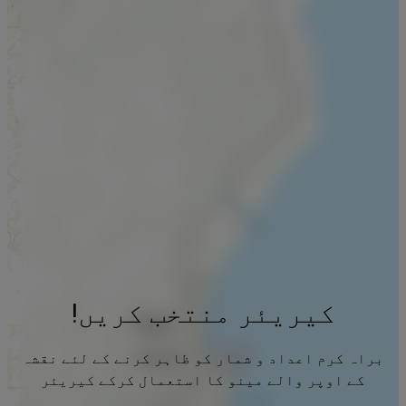
کیریئر منتخب کریں!
براہ کرم اعداد و شمار کو ظاہر کرنے کے لئے نقشہ
کے اوپر والے مینو کا استعمال کرکے کیریئر
منتخب کریں۔