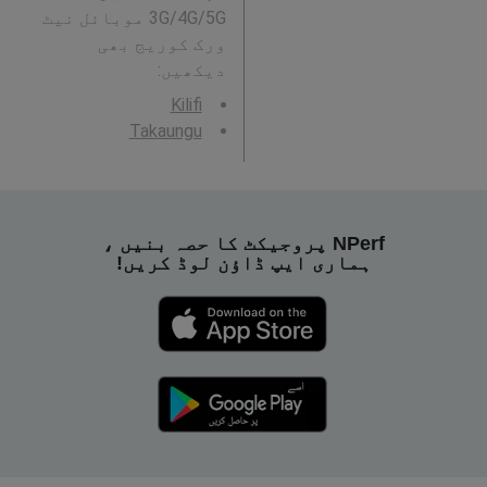
3G/4G/5G موبائل نیٹ
ورک کوریج بھی
دیکھیں:
Kilifi
Takaungu
NPerf پروجیکٹ کا حصہ بنیں ،
ہماری ایپ ڈاؤن لوڈ کریں!