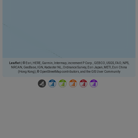
Leaflet
|
© Esri, HERE, Garmin, Intermap, increment P Corp., GEBCO, USGS, FAO, NPS,
NRCAN, GeoBase, IGN, Kadaster NL, Ordnance Survey, Esri Japan, METI, Esri China
(Hong Kong), © OpenStreetMap contributors, and the GIS User Community