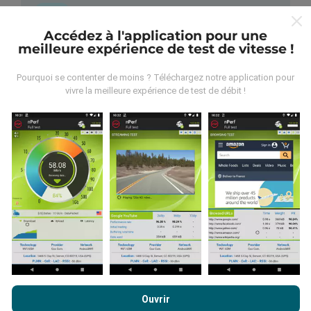
Accédez à l'application pour une
meilleure expérience de test de vitesse !
D'où proviennent les données ?
Pourquoi se contenter de moins ? Téléchargez notre application pour
vivre la meilleure expérience de test de débit !
Les mesures collectées sont effectuées par les
utilisateurs de l'application nPerf. Ce sont des
mesures réalisées en conditions réelles, directement
sur le terrain. Si vous souhaitez participer vous aussi,
il vous suffit de télécharger l'application nPerf sur
votre smartphone.
Plus il y aura de données, plus les
cartes seront complètes !
Tous les tests sont
affichés sur la carte. Des règles de filtrages sont
appliquées avant les calculs de performances pour
les publications.
En poursuivant votre navigation sur ce site, vous acceptez notre
politique de confidentialité et d’utilisation des cookies
ainsi
Ouvrir