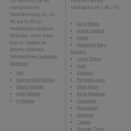
Ity sarintany ity dia
fandrakofann'ny
mampiseho ny
tambajotra 3G / 4G / 5G
fandrakofan'ny 2G, 3G,
:
4G ary ny 5G ny
Kota Bharu
tambanjotraJenjarum,
Kuala Lumpur
Selangor. Jereo ihany
Klang
koa: ny tanjaka eo
Kampung Baru
amin'ny sarintany
Subang
fandrakofana
Jenjarum,
Johor Bahru
Selangor
.
Ipoh
Yes
Kuching
CelcomDigi Mobile
Petaling Jaya
Maxis Mobile
Shah Alam
Unifi Mobile
Kota Kinabalu
U Mobile
Sandakan
Seremban
Kuantan
Tawau
George Town