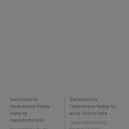
Sarintanin’ny
Sarintanin’ny
fandraisana finday
fandraisana finday ho
isaky ny
an’ny faritra hafa
mpandraharaha
Jereo ihany koa ny