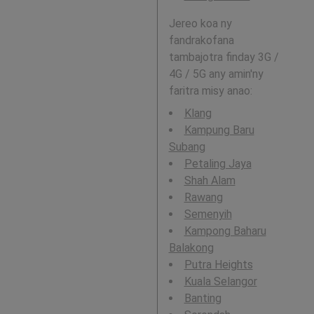
Jereo koa ny
fandrakofana
tambajotra finday 3G /
4G / 5G any amin'ny
faritra misy anao:
Klang
Kampung Baru
Subang
Petaling Jaya
Shah Alam
Rawang
Semenyih
Kampong Baharu
Balakong
Putra Heights
Kuala Selangor
Banting