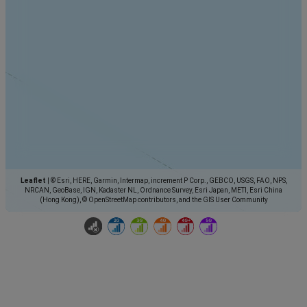
Leaflet
|
© Esri, HERE, Garmin, Intermap, increment P Corp., GEBCO, USGS, FAO, NPS,
NRCAN, GeoBase, IGN, Kadaster NL, Ordnance Survey, Esri Japan, METI, Esri China
(Hong Kong), © OpenStreetMap contributors, and the GIS User Community