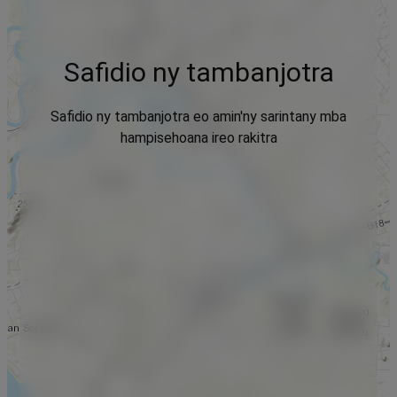
Safidio ny tambanjotra
Safidio ny tambanjotra eo amin'ny sarintany mba
hampisehoana ireo rakitra