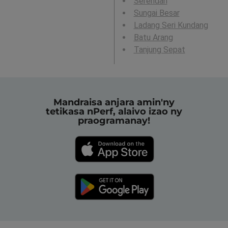
Serendah
Sungai Besar
Ladang Seri Kundang
Batu Arang
Tanjung Sepat
Mandraisa anjara amin'ny
tetikasa nPerf, alaivo izao ny
praogramanay!