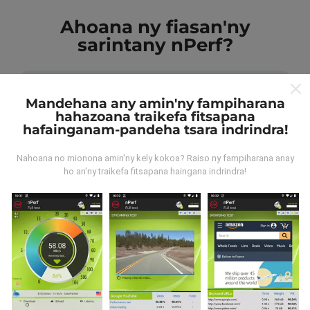
Ahoana ny fiasan'ny
sarintany nPerf?
Mandehana any amin'ny fampiharana
hahazoana traikefa fitsapana
hafainganam-pandeha tsara indrindra!
Avy aiza ny rakitra?
Nahoana no mionona amin'ny kely kokoa? Raiso ny fampiharana anay
ho an'ny traikefa fitsapana haingana indrindra!
Ny rakitra voangona tamin'ny andrana dia azo avy
amin'ny fampiasana nPerf. Ireo andrana ireo mantsy
dia mamoaka ny rakitra marina teny an-toerana. Raha
te hananadrana izany koa ianao, dia manasa anao
izahay hampiasa ny nPerf amin'ny findainao.
Rehefa
maro ny rakitra voatahiry, vao mainka azo vakina ny
sarintany!
. Ireo andrana voaray rehetra dia aseho
amin'ny sarintany avokoa. Ny masontsivana rehetra
kosa dia ampiharina mialohan'ny fikajiana sy
famoahana azy.