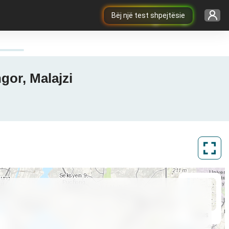
Bëj një test shpejtësie
gor, Malajzi
ArcGIS