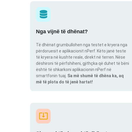
Nga vijnë të dhënat?
Të dhënat grumbullohen nga testet e kryera nga
përdoruesit e aplikacionit nPerf. Këto janë teste
të kryera në kushte reale, direkt në terren. Nëse
dëshironi të përfshiheni, gjithçka që duhet të bëni
është të shkarkoni aplikacionin nPerf në
smartfonin tuaj.
Sa më shumë të dhëna ka, aq
më të plota do të jenë hartat!