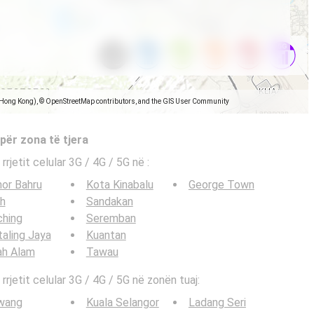
(Hong Kong), © OpenStreetMap contributors, and the GIS User Community
 për zona të tjera
 rrjetit celular 3G / 4G / 5G në
:
or Bahru
Kota Kinabalu
George Town
h
Sandakan
ching
Seremban
aling Jaya
Kuantan
ah Alam
Tawau
 rrjetit celular 3G / 4G / 5G në zonën tuaj:
wang
Kuala Selangor
Ladang Seri