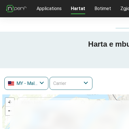
Applications
Hartat
Botimet
Zgji
Harta e mbu
MY
- Malaysia
+
−