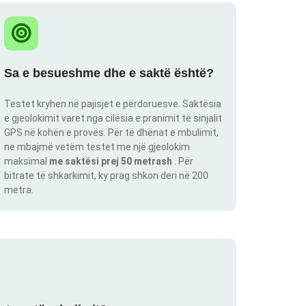
Sa e besueshme dhe e saktë është?
Testet kryhen në pajisjet e përdoruesve. Saktësia
e gjeolokimit varet nga cilësia e pranimit të sinjalit
GPS në kohën e provës. Për të dhënat e mbulimit,
ne mbajmë vetëm testet me një gjeolokim
maksimal
me saktësi prej 50 metrash
. Për
bitrate të shkarkimit, ky prag shkon deri në 200
metra.