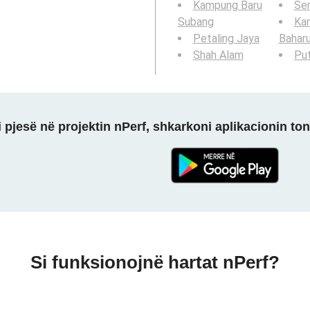
Kampung Baru
Se
Subang
Ka
Petaling Jaya
Bahar
Shah Alam
Put
 pjesë në projektin nPerf, shkarkoni aplikacionin ton
Si funksionojnë hartat nPerf?