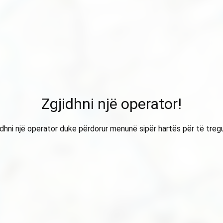
Zgjidhni një operator!
idhni një operator duke përdorur menunë sipër hartës për të treg