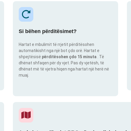
Si bëhen përditësimet?
Hartat e mbulimit të rrjetit përditësohen
automatikisht nga një bot çdo orë. Hartat e
shpejtësisë
përditësohen çdo 15 minuta
. Të
dhënat shfaqen për dy vjet. Pas dy vjetësh, të
dhënat më të vjetra hiqen nga hartat një herë në
muaj.