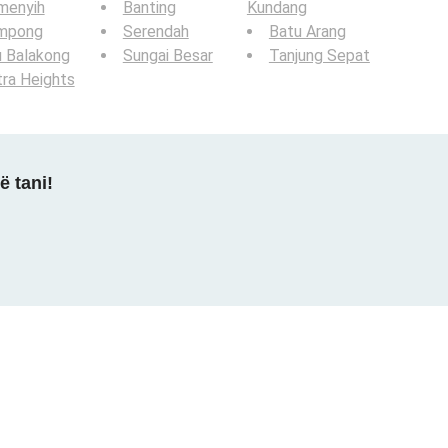
menyih
Banting
Kundang
mpong
Serendah
Batu Arang
u Balakong
Sungai Besar
Tanjung Sepat
ra Heights
ë tani!