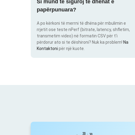
Si mund të siguroj të dhënat e
papërpunuara?
A po kërkoni të merrni të dhëna për mbulimin e
rrjetit ose teste nPerf (bitrate, latency, shfletim,
transmetim video) në formatin CSV për t'i
përdorur ato si te dëshironi? Nuk ka problem!
Na
Kontaktoni
për një kuote.