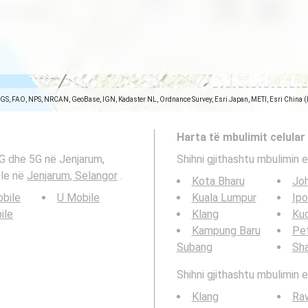
SGS, FAO, NPS, NRCAN, GeoBase, IGN, Kadaster NL, Ordnance Survey, Esri Japan, METI, Esri China 
Harta të mbulimit celular
4G dhe 5G në Jenjarum,
Shihni gjithashtu mbulimin e
ile në
Jenjarum, Selangor
.
Kota Bharu
Joh
bile
U Mobile
Kuala Lumpur
Ipo
ile
Klang
Ku
Kampung Baru
Pet
Subang
Sh
Shihni gjithashtu mbulimin e
Klang
Ra