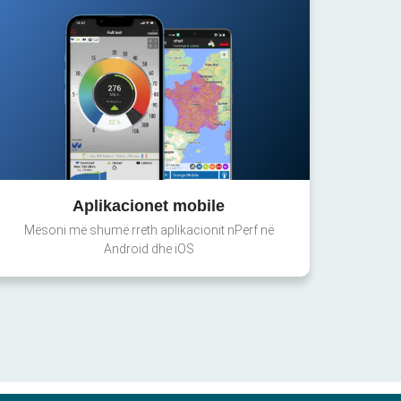
Aplikacionet mobile
Mësoni më shumë rreth aplikacionit nPerf në
Android dhe iOS