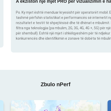
A ekziston një mjet PRO për vizualizimin e h
Po. Ky mjet është menduar kryesisht për operatorët mobil. E
tashmë përfshin statistikat e performancës së internetit nga
rezultatet e testit të shpejtësisë dhe të dhënat e mbulimit
filtra nga teknologjia (pa mbulim, 2G, 3G, 4G, 4G +, 5G) për 
për shembull). Eshtë një mjet i shkëlqyeshëm për të ndjekur 
konkurrencës dhe identifikimin e zonave të dobëta të mbulimit
Zbulo nPerf