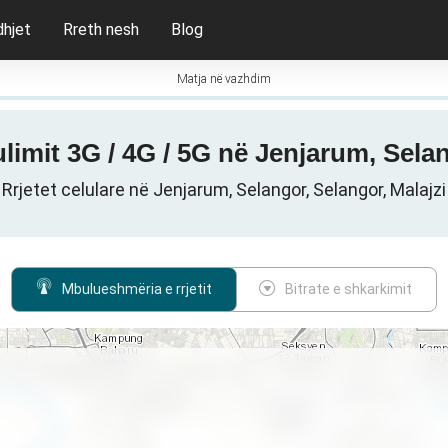
dhjet
Rreth nesh
Blog
Matja në vazhdim
limit 3G / 4G / 5G në Jenjarum, Selan
Rrjetet celulare në Jenjarum, Selangor, Selangor, Malajzi
Mbulueshmëria e rrjetit
Bitrate e shkarkimit