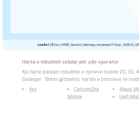
Leaflet
|
© Esri, HERE, Garmin, Intermap, increment P Corp., GEBCO, U
Harta e mbulimit celular për çdo operator
Kjo hartë paraqet mbulimin e rrjeteve mobile 2G, 3G, 
Selangor . Shihni gjithashtu: hartën e bitrateve të mob
Yes
CelcomDigi
Maxis Mo
Mobile
Unifi Mob