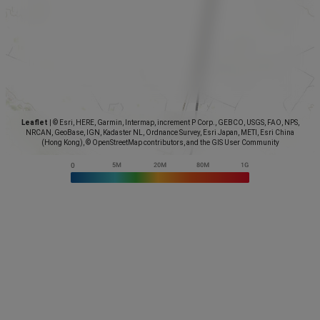
Leaflet
|
© Esri, HERE, Garmin, Intermap, increment P Corp., GEBCO, USGS, FAO, NPS,
NRCAN, GeoBase, IGN, Kadaster NL, Ordnance Survey, Esri Japan, METI, Esri China
(Hong Kong), © OpenStreetMap contributors, and the GIS User Community