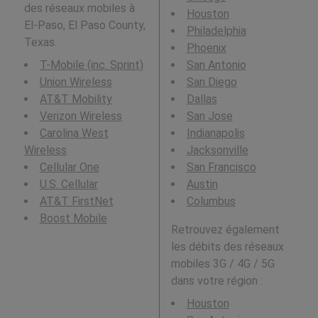
des réseaux mobiles à
Houston
El-Paso, El Paso County,
Philadelphia
Texas.
Phoenix
T-Mobile (inc. Sprint)
San Antonio
Union Wireless
San Diego
AT&T Mobility
Dallas
Verizon Wireless
San Jose
Carolina West
Indianapolis
Wireless
Jacksonville
Cellular One
San Francisco
U.S. Cellular
Austin
AT&T FirstNet
Columbus
Boost Mobile
Retrouvez également
les débits des réseaux
mobiles 3G / 4G / 5G
dans votre région :
Houston