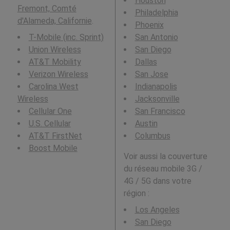
Houston
Fremont, Comté
Philadelphia
d'Alameda, Californie
.
Phoenix
T-Mobile (inc. Sprint)
San Antonio
Union Wireless
San Diego
AT&T Mobility
Dallas
Verizon Wireless
San Jose
Carolina West
Indianapolis
Wireless
Jacksonville
Cellular One
San Francisco
U.S. Cellular
Austin
AT&T FirstNet
Columbus
Boost Mobile
Voir aussi la couverture
du réseau mobile 3G /
4G / 5G dans votre
région :
Los Angeles
San Diego