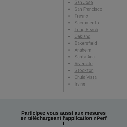
San Jose
San Francisco
Fresno
Sacramento
Long Beach
Oakland
Bakersfield
Anaheim
Santa Ana
Riverside
Stockton
Chula Vista
Irvine
Participez vous aussi aux mesures
en téléchargeant l'application nPerf
!