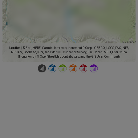
Leaflet
|
© Esri, HERE, Garmin, Intermap, increment P Corp., GEBCO, USGS, FAO, NPS,
NRCAN, GeoBase, IGN, Kadaster NL, Ordnance Survey, Esri Japan, METI, Esri China
(Hong Kong), © OpenStreetMap contributors, and the GIS User Community