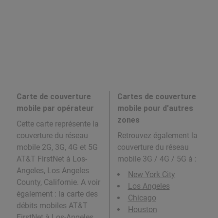
Carte de couverture
Cartes de couverture
mobile par opérateur
mobile pour d'autres
zones
Cette carte représente la
couverture du réseau
Retrouvez également la
mobile 2G, 3G, 4G et 5G
couverture du réseau
AT&T FirstNet à Los-
mobile 3G / 4G / 5G à
:
Angeles, Los Angeles
New York City
County, Californie. A voir
Los Angeles
également : la carte des
Chicago
débits mobiles
AT&T
Houston
FirstNet
à Los-Angeles,