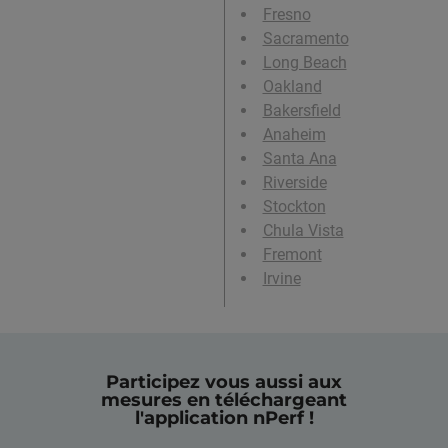
Fresno
Sacramento
Long Beach
Oakland
Bakersfield
Anaheim
Santa Ana
Riverside
Stockton
Chula Vista
Fremont
Irvine
Participez vous aussi aux
mesures en téléchargeant
l'application nPerf !