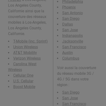
Philadelphia
Los Angeles County,
Phoenix
Californie ainsi que la
San Antonio
couverture des réseaux
San Diego
mobiles à Los-Angeles,
Dallas
Los Angeles County,
San Jose
Californie.
Indianapolis
T-Mobile (inc. Sprint)
Jacksonville
Union Wireless
San Francisco
AT&T Mobility
Austin
Verizon Wireless
Columbus
Carolina West
Voir aussi la couverture
Wireless
du réseau mobile 3G /
Cellular One
4G / 5G dans votre
U.S. Cellular
région :
Boost Mobile
San Diego
San Jose
San Francisco