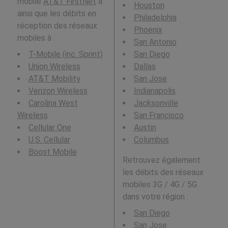
mobile
AT&T FirstNet
à
Houston
ainsi que les débits en
Philadelphia
réception des réseaux
Phoenix
mobiles à .
San Antonio
T-Mobile (inc. Sprint)
San Diego
Union Wireless
Dallas
AT&T Mobility
San Jose
Verizon Wireless
Indianapolis
Carolina West
Jacksonville
Wireless
San Francisco
Cellular One
Austin
U.S. Cellular
Columbus
Boost Mobile
Retrouvez également
les débits des réseaux
mobiles 3G / 4G / 5G
dans votre région :
San Diego
San Jose