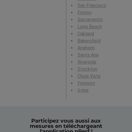
San Francisco
Fresno
Sacramento
Long Beach
Oakland
Bakersfield
Anaheim
Santa Ana
Riverside
Stockton
Chula Vista
Fremont
Irvine
Participez vous aussi aux
mesures en téléchargeant
l'application nPerf !