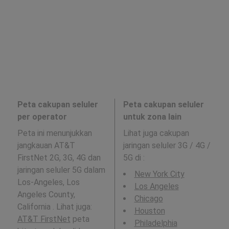
Peta cakupan seluler
Peta cakupan seluler
per operator
untuk zona lain
Peta ini menunjukkan
Lihat juga cakupan
jangkauan AT&T
jaringan seluler 3G / 4G /
FirstNet 2G, 3G, 4G dan
5G di
:
jaringan seluler 5G dalam
New York City
Los-Angeles, Los
Los Angeles
Angeles County,
Chicago
California . Lihat juga:
Houston
AT&T FirstNet
peta
Philadelphia