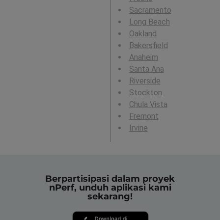
Sacramento
Long Beach
Oakland
Bakersfield
Anaheim
Santa Ana
Riverside
Stockton
Chula Vista
Fremont
Irvine
Berpartisipasi dalam proyek
nPerf, unduh aplikasi kami
sekarang!