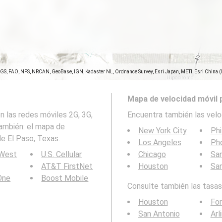
SGS, FAO, NPS, NRCAN, GeoBase, IGN, Kadaster NL, Ordnance Survey, Esri Japan, METI, Esri China 
Mapa de velocidad móvil 
 las redes móviles 2G, 3G,
Encuentra también las velo
también: el mapa de
New York City
Phi
e El Paso, Texas.
Los Angeles
Ph
 West
U.S. Cellular
Chicago
San
AT&T FirstNet
Houston
Sa
 One
Boost Mobile
Consulte también las tasas 
Houston
For
San Antonio
Arl