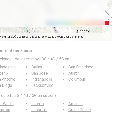
(Hong Kong), © OpenStreetMap contributors, and the GIS User Community
para otras zonas
cidades de la red móvil 3G / 4G / 5G en
:
ladelphia
Dallas
San Francisco
oenix
San Jose
Austin
 Antonio
Indianapolis
Columbus
n Diego
Jacksonville
de bits 3G / 4G / 5G en su zona :
t Worth
Laredo
Amarillo
ington
Lubbock
Grand Prairie