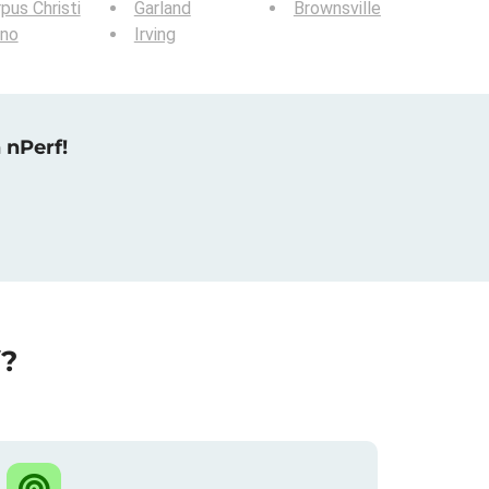
pus Christi
Garland
Brownsville
ano
Irving
 nPerf!
f?