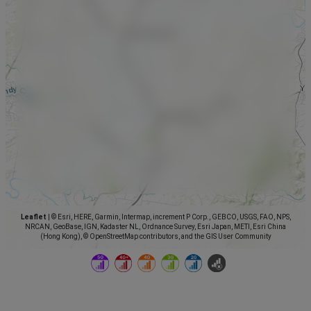
Leaflet
|
© Esri, HERE, Garmin, Intermap, increment P Corp., GEBCO, USGS, FAO, NPS,
NRCAN, GeoBase, IGN, Kadaster NL, Ordnance Survey, Esri Japan, METI, Esri China
(Hong Kong), © OpenStreetMap contributors, and the GIS User Community