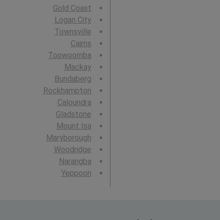
Gold Coast
Logan City
Townsville
Cairns
Toowoomba
Mackay
Bundaberg
Rockhampton
Caloundra
Gladstone
Mount Isa
Maryborough
Woodridge
Narangba
Yeppoon