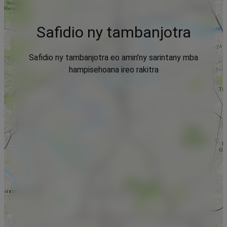
Safidio ny tambanjotra
Safidio ny tambanjotra eo amin'ny sarintany mba
hampisehoana ireo rakitra