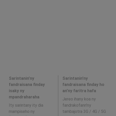
Sarintanin’ny
Sarintanin’ny
fandraisana finday
fandraisana finday ho
isaky ny
an’ny faritra hafa
mpandraharaha
Jereo ihany koa ny
Ity sarintany ity dia
fandrakofann'ny
mampiseho ny
tambajotra 3G / 4G / 5G