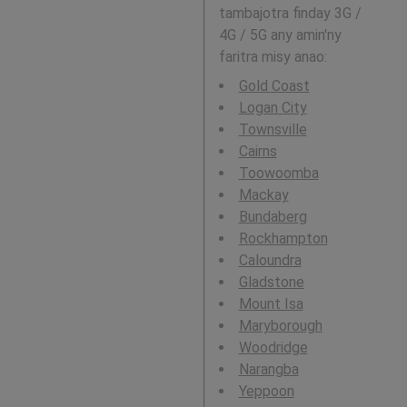
tambajotra finday 3G /
4G / 5G any amin'ny
faritra misy anao:
Gold Coast
Logan City
Townsville
Cairns
Toowoomba
Mackay
Bundaberg
Rockhampton
Caloundra
Gladstone
Mount Isa
Maryborough
Woodridge
Narangba
Yeppoon