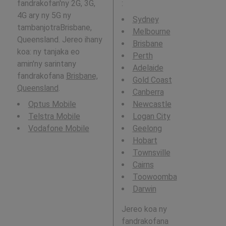
fandrakofan'ny 2G, 3G,
:
4G ary ny 5G ny
Sydney
tambanjotraBrisbane,
Melbourne
Queensland. Jereo ihany
Brisbane
koa: ny tanjaka eo
Perth
amin'ny sarintany
Adelaide
fandrakofana
Brisbane,
Gold Coast
Queensland
.
Canberra
Optus Mobile
Newcastle
Telstra Mobile
Logan City
Vodafone Mobile
Geelong
Hobart
Townsville
Cairns
Toowoomba
Darwin
Jereo koa ny
fandrakofana