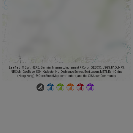
Leaflet
|
© Esri, HERE, Garmin, Intermap, increment P Corp., GEBCO, USGS, FAO, NPS,
NRCAN, GeoBase, IGN, Kadaster NL, Ordnance Survey, Esri Japan, METI, Esri China
(Hong Kong), © OpenStreetMap contributors, and the GIS User Community