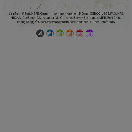
Leaflet
|
© Esri, HERE, Garmin, Intermap, increment P Corp., GEBCO, USGS, FAO, NPS,
NRCAN, GeoBase, IGN, Kadaster NL, Ordnance Survey, Esri Japan, METI, Esri China
(Hong Kong), © OpenStreetMap contributors, and the GIS User Community