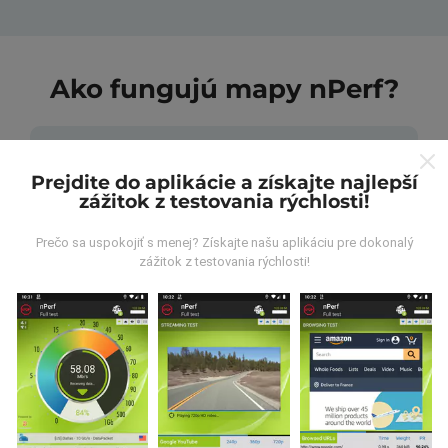
Ako fungujú mapy nPerf?
Prejdite do aplikácie a získajte najlepší
zážitok z testovania rýchlosti!
Odkiaľ pochádzajú údaje?
Prečo sa uspokojiť s menej? Získajte našu aplikáciu pre dokonalý
zážitok z testovania rýchlosti!
Údaje sa zbierajú z testov vykonaných používateľmi
aplikácie nPerf. Sú to testy vykonávané v reálnych
podmienkach priamo v teréne. Ak sa chcete tiež
zapojiť, stačí si do smartfónu stiahnuť aplikáciu nPerf.
Čím viac údajov bude, tým budú mapy
komplexnejšie!