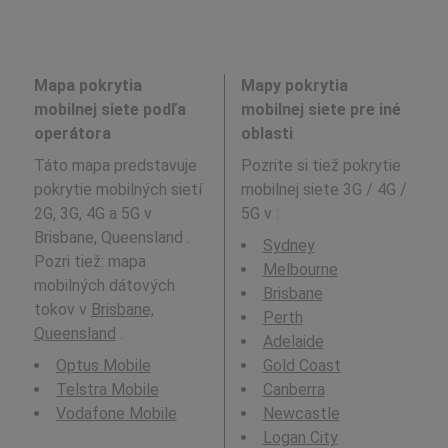
Mapa pokrytia
Mapy pokrytia
mobilnej siete podľa
mobilnej siete pre iné
operátora
oblasti
Táto mapa predstavuje
Pozrite si tiež pokrytie
pokrytie mobilných sietí
mobilnej siete 3G / 4G /
2G, 3G, 4G a 5G v
5G v
:
Brisbane, Queensland .
Sydney
Pozri tiež: mapa
Melbourne
mobilných dátových
Brisbane
tokov v
Brisbane,
Perth
Queensland
.
Adelaide
Optus Mobile
Gold Coast
Telstra Mobile
Canberra
Vodafone Mobile
Newcastle
Logan City