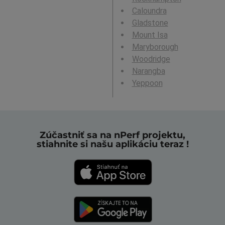
Caloundra
Gladstone
Mount Isa
Maryborough
Woodridge
Narangba
Yeppoon
Zúčastniť sa na nPerf projektu,
stiahnite si našu aplikáciu teraz !