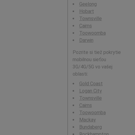
Geelong
Hobart
Townsville
Cairns
Toowoomba
Darwin
Pozrite si tiež pokrytie
mobilnou sieťou
3G/4G/5G vo vašej
oblasti:
Gold Coast
Logan City
Townsville
Cairns
Toowoomba
Mackay
Bundaberg
Rockhampton