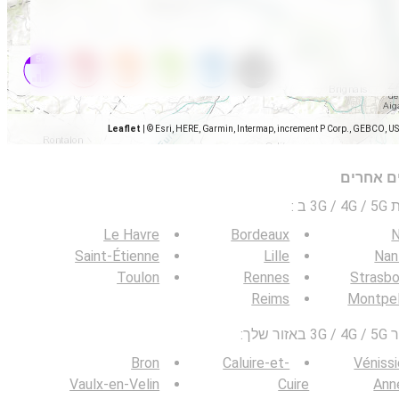
Leaflet
|
© Esri, HERE, Garmin, Intermap, increment P Corp., GEBCO, U
ים אחרים
 ב
:
Le Havre
Bordeaux
N
Saint-Étienne
Lille
Nan
Toulon
Rennes
Strasbo
Reims
Montpel
לך:
Bron
Caluire-et-
Véniss
Vaulx-en-Velin
Cuire
Ann