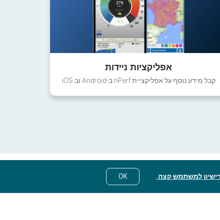
אפליקציות ניידות
קבל מידע נוסף על אפליקציית nPerf ב-Android וב-iOS
ישיון למשתמש קצה
.
OK