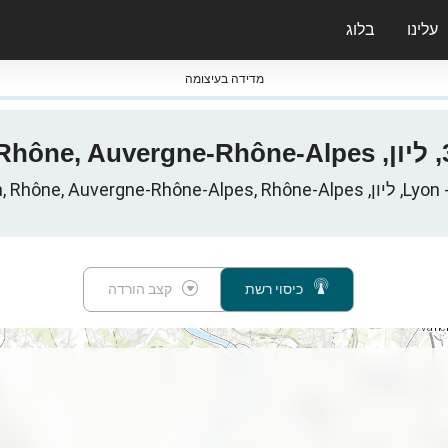
עלינו
בלוג
ס nPerf & ברומטרים
מדידה בעיצומה
צרפת
כיסוי רשת
קצב הורדה