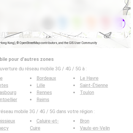
(Hong Kong), © OpenStreetMap contributors, and the GIS User Community
ile pour d'autres zones
uverture du réseau mobile 3G / 4G / 5G à
:
ce
Bordeaux
Le Havre
ntes
Lille
Saint-Étienne
rasbourg
Rennes
Toulon
tpellier
Reims
 réseau mobile 3G / 4G / 5G dans votre région :
issieux
Caluire-et-
Bron
necy
Cuire
Vaulx-en-Velin