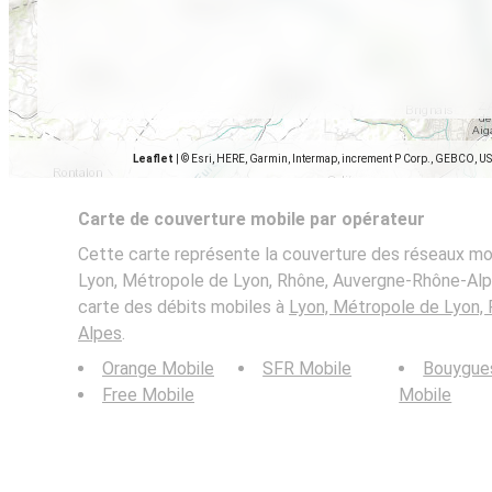
Leaflet
|
© Esri, HERE, Garmin, Intermap, increment P Corp., GEBCO, U
Carte de couverture mobile par opérateur
Cette carte représente la couverture des réseaux mob
Lyon, Métropole de Lyon, Rhône, Auvergne-Rhône-Alpes
carte des débits mobiles à
Lyon, Métropole de Lyon,
Alpes
.
Orange Mobile
SFR Mobile
Bouygue
Free Mobile
Mobile