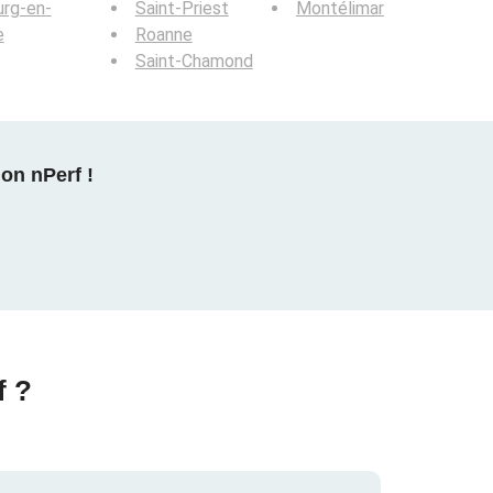
rg-en-
Saint-Priest
Montélimar
e
Roanne
Saint-Chamond
on nPerf !
f ?