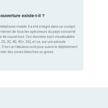
ouverture existe-t-il ?
éléphonie mobile. Il a été intégré dans un cockpit
internet de tous les opérateurs du pays concerné
es de couverture. Ces données sont visualisables
2G, 3G, 4G, 4G+, 5G), et ce, sur une période
C’est un fabuleux outil pour suivre le déploiement
éceler des zones blanches ou grises.