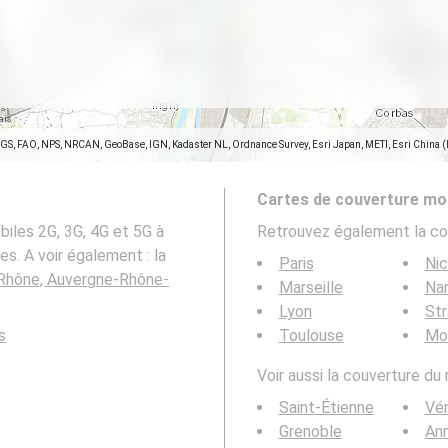
SGS, FAO, NPS, NRCAN, GeoBase, IGN, Kadaster NL, Ordnance Survey, Esri Japan, METI, Esri China 
Cartes de couverture mob
iles 2G, 3G, 4G et 5G à
Retrouvez également la co
. A voir également : la
Paris
Ni
 Rhône, Auvergne-Rhône-
Marseille
Na
Lyon
St
s
Toulouse
Mon
Voir aussi la couverture du
Saint-Étienne
Vén
Grenoble
An