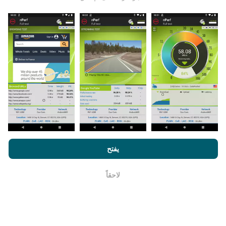
يتم جمع البيانات من الاختبارات التي أجراها مستخدمي تطبيق
nPerf. هذه هي الاختبارات التي أجريت في ظروف حقيقية ،
مباشرة في هذا المجال. إذا كنت ترغب في المشاركة أيضًا ،
فكل ما عليك فعله هو تنزيل تطبيق nPerf على هاتفك الذكي.
كلما زادت البيانات المتوفرة ، كلما كانت الخرائط أكثر شمولية!
من خلال تصفح nPerf.com ، فانك بذلك توافق علي
سياسة الاستخدام
كيف يتم إجراء التحديثات؟
الخصوصية وملفات تعريف الارتباط
بالإضافة
لإتفاقية ترخيص المستخدم
يفتح
لإختبار nPerf
يتم تحديث خرائط تغطية الشبكة تلقائيًا بواسطة الروبوت كل
ساعة. و يتم
تحديث خرائط السرعة كل 15 دقيقة
. و يتم عرض
لاحقاً
حسنا
البيانات لمدة عامين. ولكن بعد عامين ، تتم إزالة أقدم البيانات
من الخرائط مرة واحدة في الشهر.