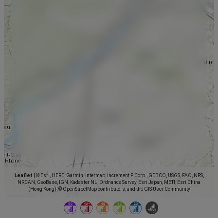
Leaflet
|
© Esri, HERE, Garmin, Intermap, increment P Corp., GEBCO, USGS, FAO, NPS,
NRCAN, GeoBase, IGN, Kadaster NL, Ordnance Survey, Esri Japan, METI, Esri China
(Hong Kong), © OpenStreetMap contributors, and the GIS User Community