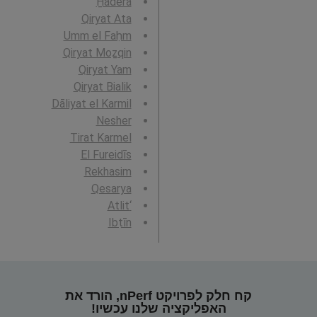
H̱adera
Qiryat Ata
Umm el Faḥm
Qiryat Moẕqin
Qiryat Yam
Qiryat Bialik
Dāliyat el Karmil
Nesher
Tirat Karmel
El Fureidīs
Rekhasim
Qesarya
‘Atlit
Ibṭīn
קח חלק לפרויקט nPerf, הורד את
האפליקציה שלנו עכשיו!