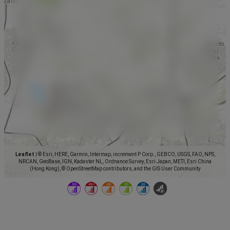
Leaflet
|
© Esri, HERE, Garmin, Intermap, increment P Corp., GEBCO, USGS, FAO, NPS,
NRCAN, GeoBase, IGN, Kadaster NL, Ordnance Survey, Esri Japan, METI, Esri China
(Hong Kong), © OpenStreetMap contributors, and the GIS User Community