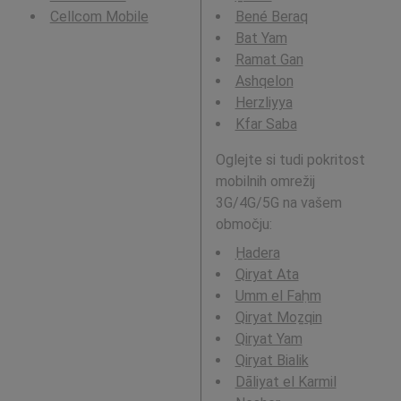
Cellcom Mobile
Bené Beraq
Bat Yam
Ramat Gan
Ashqelon
Herzliyya
Kfar Saba
Oglejte si tudi pokritost
mobilnih omrežij
3G/4G/5G na vašem
območju:
H̱adera
Qiryat Ata
Umm el Faḥm
Qiryat Moẕqin
Qiryat Yam
Qiryat Bialik
Dāliyat el Karmil