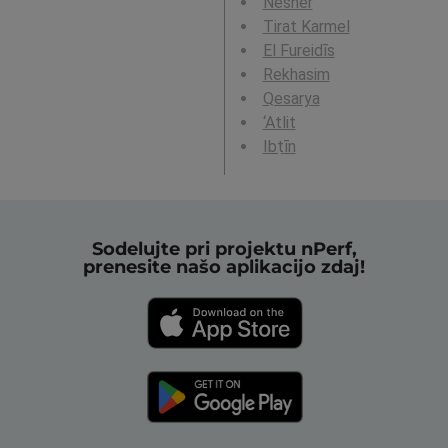
Nesher
Tirat Karmel
El Fureidīs
Rekhasim
Qesarya
‘Atlit
Ibṭīn
Sodelujte pri projektu nPerf,
prenesite našo aplikacijo zdaj!