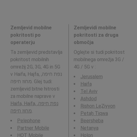
Zemljevid mobilne
Zemljevidi mobilne
pokritosti po
pokritosti za druga
operaterju
območja
Ta zemljevid predstavlja
Oglejte si tudi pokritost
pokritost mobilnih
mobilnega omrežja 3G /
omrežij 2G, 3G, 4G in 5G
4G / 5G v
:
v Haifa, Hajfa, נפת חיפה,
Jerusalem
מחוז חיפה. Glej tudi:
Haifa
zemljevid bitne hitrosti
Tel Aviv
za mobilne naprave v
Ashdod
Haifa, Hajfa, נפת חיפה,
Rishon LeẔiyyon
מחוז חיפה
.
Petaẖ Tiqwa
Pelephone
Beersheba
Partner Mobile
Netanya
HOT Mobile
H̱olon