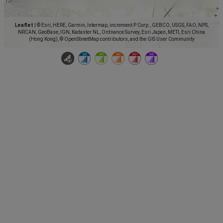
Leaflet
|
© Esri, HERE, Garmin, Intermap, increment P Corp., GEBCO, USGS, FAO, NPS,
NRCAN, GeoBase, IGN, Kadaster NL, Ordnance Survey, Esri Japan, METI, Esri China
(Hong Kong), © OpenStreetMap contributors, and the GIS User Community