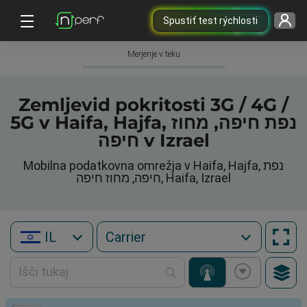
Spustiť test rýchlosti
Merjenje v teku
Zemljevid pokritosti 3G / 4G /
5G v Haifa, Hajfa, נפת חיפה, מחוז
חיפה v Izrael
Mobilna podatkovna omrežja v Haifa, Hajfa, נפת
חיפה, מחוז חיפה, Haifa, Izrael
IL