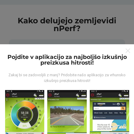
Kako delujejo zemljevidi
nPerf?
Pojdite v aplikacijo za najboljšo izkušnjo
preizkusa hitrosti!
Od kod prihajajo podatki?
Zakaj bi se zadovoljili z manj? Pridobite našo aplikacijo za vrhunsko
izkušnjo preizkusa hitrosti!
Podatki se zbirajo iz testov, ki jih izvajajo uporabniki
aplikacije nPerf. To so testi, ki se izvajajo v realnih
razmerah, neposredno na terenu. Če se želite tudi vi
vključiti, morate na svoj pametni telefon naložiti
aplikacijo nPerf.
Več podatkov bo, zemljevidi bodo
bolj obsežni!
Vsi rezultati preskusov so prikazani na
zemljevidih. Pred izračunom uspešnosti za objave se
uporabljajo pravila filtriranja.