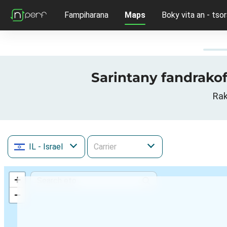
Fampiharana
Maps
Boky vita an - tsor
IL
- Israel
+
−