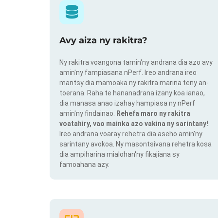
Avy aiza ny rakitra?
Ny rakitra voangona tamin'ny andrana dia azo avy
amin'ny fampiasana nPerf. Ireo andrana ireo
mantsy dia mamoaka ny rakitra marina teny an-
toerana. Raha te hananadrana izany koa ianao,
dia manasa anao izahay hampiasa ny nPerf
amin'ny findainao.
Rehefa maro ny rakitra
voatahiry, vao mainka azo vakina ny sarintany!
.
Ireo andrana voaray rehetra dia aseho amin'ny
sarintany avokoa. Ny masontsivana rehetra kosa
dia ampiharina mialohan'ny fikajiana sy
famoahana azy.