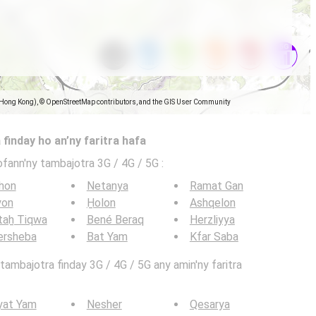
(Hong Kong), © OpenStreetMap contributors, and the GIS User Community
 finday ho an’ny faritra hafa
ofann'ny tambajotra 3G / 4G / 5G
:
hon
Netanya
Ramat Gan
yon
H̱olon
Ashqelon
taẖ Tiqwa
Bené Beraq
Herzliyya
ersheba
Bat Yam
Kfar Saba
ambajotra finday 3G / 4G / 5G any amin'ny faritra
yat Yam
Nesher
Qesarya