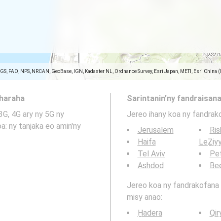
SGS, FAO, NPS, NRCAN, GeoBase, IGN, Kadaster NL, Ordnance Survey, Esri Japan, METI, Esri China 
aharaha
Sarintanin’ny fandraisana
3G, 4G ary ny 5G ny
Jereo ihany koa ny fandrak
Jerusalem
Ris
Haifa
LeẔiy
Tel Aviv
Pe
Ashdod
Be
Jereo koa ny fandrakofana t
misy anao:
H̱adera
Qir