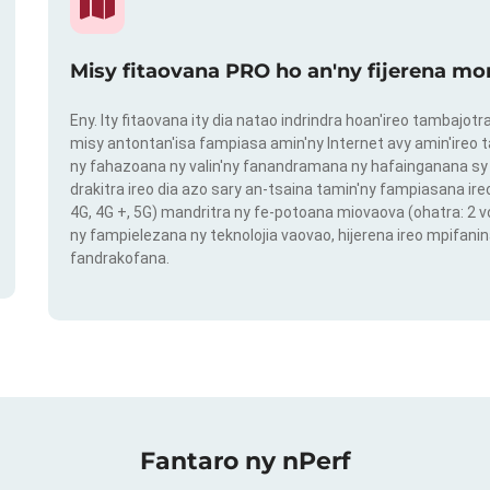
Misy fitaovana PRO ho an'ny fijerena mo
Eny. Ity fitaovana ity dia natao indrindra hoan'ireo tambajot
misy antontan'isa fampiasa amin'ny Internet avy amin'ireo t
ny fahazoana ny valin'ny fanandramana ny hafainganana sy 
drakitra ireo dia azo sary an-tsaina tamin'ny fampiasana ire
4G, 4G +, 5G) mandritra ny fe-potoana miovaova (ohatra: 2
ny fampielezana ny teknolojia vaovao, hijerena ireo mpifanin
fandrakofana.
Fantaro ny nPerf