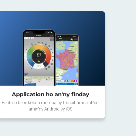
Application ho an'ny finday
Fantaro bebe kokoa momba ny fampiharana nPerf
amin'ny Android sy iOS