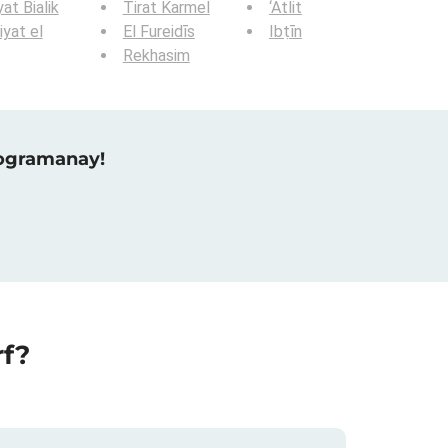
yat Bialik
Tirat Karmel
‘Atlit
iyat el
El Fureidīs
Ibṭīn
Rekhasim
raogramanay!
rf?