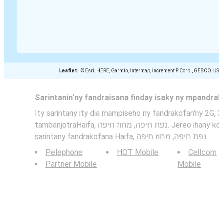
Leaflet
|
© Esri, HERE, Garmin, Intermap, increment P Corp., GEBCO, U
Sarintanin’ny fandraisana finday isaky ny mpandr
Ity sarintany ity dia mampiseho ny fandrakofan'ny 2G, 
tambanjotraHaifa, נפת חיפה, מחוז חיפה. Jereo ihany koa: ny tanjaka eo amin'ny
sarintany fandrakofana
Haifa, נפת חיפה, מחוז חיפה
.
Pelephone
HOT Mobile
Cellcom
Partner Mobile
Mobile