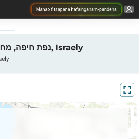
Manao fitsapana hafainganam-pandeha
Sarintany fandrakofana 3G / 4G / 5G any Haifa, נפת חיפה, מחוז חיפה, Israely
ה, Haifa, Israely
ArcGIS