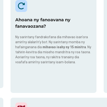
Ahoana ny fanoavana ny
fanavaozana?
Ny sarintany fandrakofana dia mihavao isan'ora
amin'ny alalan'n'y bot. Ny sarintany momba ny
hafainganana dia
mihavao isahy ny 15 minitra
. Ny
tahirin-kevitra dia miseho mandritra ny roa taona.
Aorian'ny roa taona, ny rakitra tranainy dia
voafafa amin'ny sarintany isam-bolana.