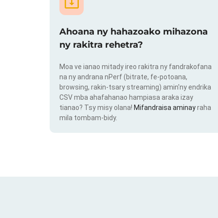
Ahoana ny hahazoako mihazona
ny rakitra rehetra?
Moa ve ianao mitady ireo rakitra ny fandrakofana
na ny andrana nPerf (bitrate, fe-potoana,
browsing, rakin-tsary streaming) amin'ny endrika
CSV mba ahafahanao hampiasa araka izay
tianao? Tsy misy olana!
Mifandraisa aminay
raha
mila tombam-bidy.