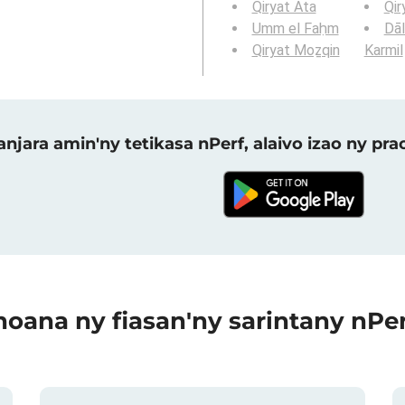
Qiryat Ata
Qir
Umm el Faḥm
Dāl
Qiryat Moẕqin
Karmil
njara amin'ny tetikasa nPerf, alaivo izao ny p
oana ny fiasan'ny sarintany nPe