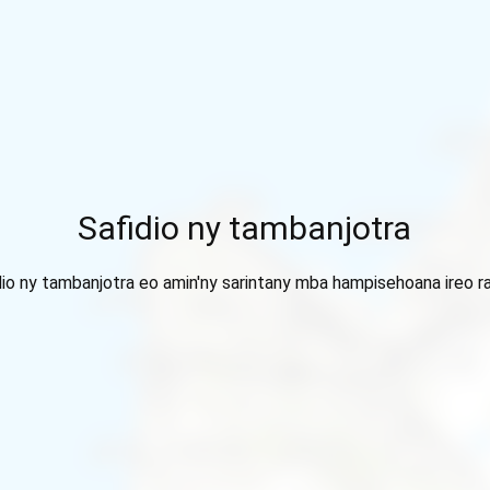
Safidio ny tambanjotra
dio ny tambanjotra eo amin'ny sarintany mba hampisehoana ireo ra