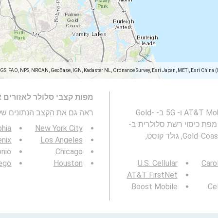
SGS, FAO, NPS, NRCAN, GeoBase, IGN, Kadaster NL, Ordnance Survey, Esri Japan, METI, Esri China 
מפות קצבי סלולר לאזורים 
מפה זו מייצגת מהירות של רשת סלולרית AT&T Mobility 2G, 3G, 4G ו- 5G ב- Gold-
ראה גם את הקצב הנתונים של 3G / 4G / 5G
פת כיסוי רשת סלולרית ב-
phia
New York City
Gold-Coast, גולד קוסט, Queensland ו- מהירות בנייד ב- Gold-Coast, גולד קוסט,
nix
Los Angeles
onio
Chicago
ego
Houston
U.S. Cellular
Caro
AT&T FirstNet
Boost Mobile
Cel