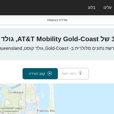
עלינו
בלוג
ס nPerf & ברומטרים
מדידה בעיצומה
כיסוי רשת
קצב הורדה