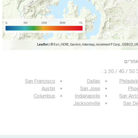
Leaflet
|
© Esri, HERE, Garmin, Intermap, increment P Corp., GEBCO, U
אחרים
 ב
:
San Francisco
Dallas
Philadel
Austin
San Jose
Phoe
Columbus
Indianapolis
San Ant
Jacksonville
San Di