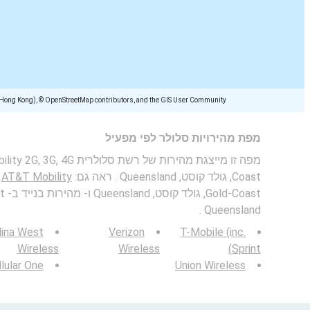
(Hong Kong), © OpenStreetMap contributors, and the GIS User Community
מפת מהירויות סלולר לפי מפעיל
Coast, גולד קוסט, Queensland . ראה גם:
AT&T Mobility
מ
Queensland .
lina West
Verizon
T-Mobile (inc.
Wireless
Wireless
Sprint)
lular One
Union Wireless