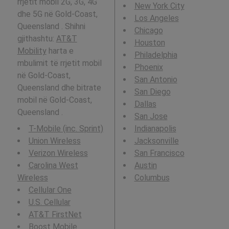
rrjetit mobil 2G, 3G, 4G
New York City
dhe 5G në Gold-Coast,
Los Angeles
Queensland . Shihni
Chicago
gjithashtu:
AT&T
Houston
Mobility
harta e
Philadelphia
mbulimit të rrjetit mobil
Phoenix
në Gold-Coast,
San Antonio
Queensland dhe bitrate
San Diego
mobil në Gold-Coast,
Dallas
Queensland .
San Jose
T-Mobile (inc. Sprint)
Indianapolis
Union Wireless
Jacksonville
Verizon Wireless
San Francisco
Carolina West
Austin
Wireless
Columbus
Cellular One
U.S. Cellular
AT&T FirstNet
Boost Mobile