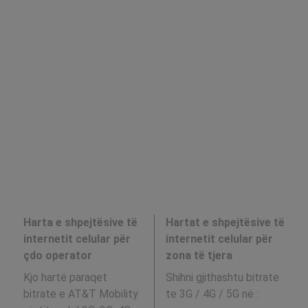
Harta e shpejtësive të
Hartat e shpejtësive të
internetit celular për
internetit celular për
çdo operator
zona të tjera
Kjo hartë paraqet
Shihni gjithashtu bitrate
bitrate e AT&T Mobility
te 3G / 4G / 5G në
: