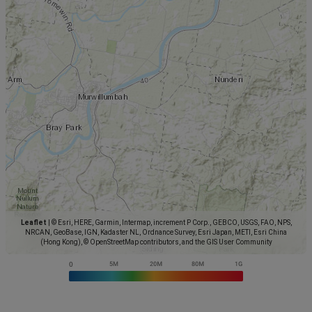
Leaflet
|
© Esri, HERE, Garmin, Intermap, increment P Corp., GEBCO, USGS, FAO, NPS,
NRCAN, GeoBase, IGN, Kadaster NL, Ordnance Survey, Esri Japan, METI, Esri China
(Hong Kong), © OpenStreetMap contributors, and the GIS User Community