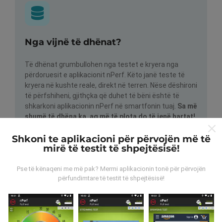
Nga vijnë të dhënat?
Të dhënat grumbullohen nga testet e kryera nga
përdoruesit e aplikacionit nPerf. Këto janë teste të
kryera në kushte reale, direkt në terren. Nëse dëshironi
të përfshiheni, gjithçka që duhet të bëni është të
shkarkoni aplikacionin nPerf në smartfonin tuaj.
Sa më
shumë të dhëna ka, aq më të plota do të jenë hartat!
Shkoni te aplikacioni për përvojën më të
mirë të testit të shpejtësisë!
Pse të kënaqeni me më pak? Merrni aplikacionin tonë për përvojën
përfundimtare të testit të shpejtësisë!
Si bëhen përditësimet?
Hartat e mbulimit të rrjetit përditësohen