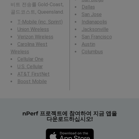
비트 전송률 Gold-Coast,
Dallas
골드코스트, Queensland.
San Jose
T-Mobile (inc. Sprint)
Indianapolis
Union Wireless
Jacksonville
Verizon Wireless
San Francisco
Carolina West
Austin
Wireless
Columbus
Cellular One
U.S. Cellular
AT&T FirstNet
Boost Mobile
nPerf 프로젝트에 참여하여 지금 앱을
다운로드하십시오!