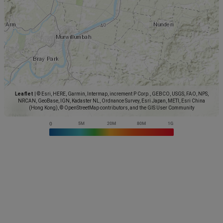
Leaflet
|
© Esri, HERE, Garmin, Intermap, increment P Corp., GEBCO, USGS, FAO, NPS,
NRCAN, GeoBase, IGN, Kadaster NL, Ordnance Survey, Esri Japan, METI, Esri China
(Hong Kong), © OpenStreetMap contributors, and the GIS User Community