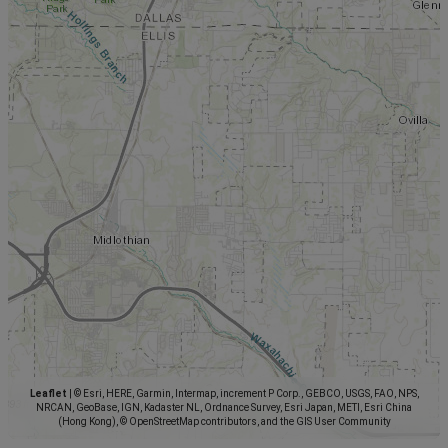
Leaflet
|
© Esri, HERE, Garmin, Intermap, increment P Corp., GEBCO, USGS, FAO, NPS,
NRCAN, GeoBase, IGN, Kadaster NL, Ordnance Survey, Esri Japan, METI, Esri China
(Hong Kong), © OpenStreetMap contributors, and the GIS User Community