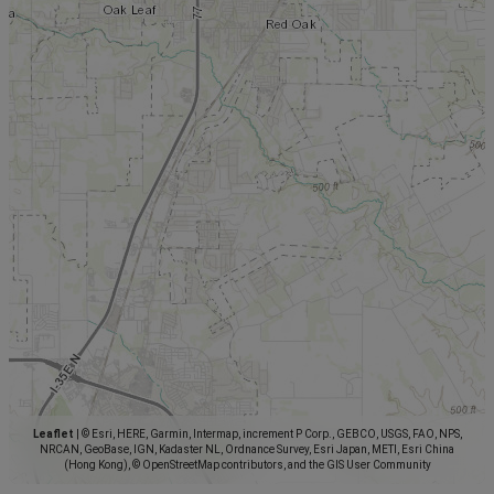
Leaflet
|
© Esri, HERE, Garmin, Intermap, increment P Corp., GEBCO, USGS, FAO, NPS,
NRCAN, GeoBase, IGN, Kadaster NL, Ordnance Survey, Esri Japan, METI, Esri China
(Hong Kong), © OpenStreetMap contributors, and the GIS User Community