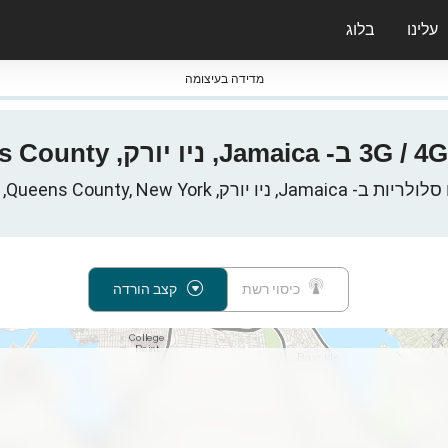
עלינו
בלוג
ס nPerf & ברומטרים
מדידה בעיצומה
ק, Queens County, New York, ארצות הברית
כיסוי רשת
קצב הורדה