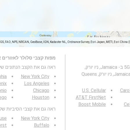
SGS, FAO, NPS, NRCAN, GeoBase, IGN, Kadaster NL, Ordnance Survey, Esri Japan, METI, Esri China 
מפות קצבי סלולר לאזורים 
מפה זו מייצגת מהירות של רשתות סלולריות 2G, 3G, 4G ו- 5G ב- Jamaica, ניו יורק,
ראה גם את הקצב הנתונים של 3G / 4G / 5G
Queens County . ראו גם: מפת כיסוי רשתות סלולריות ב- Jamaica, ניו יורק, Queens
phia
New York City
nix
Los Angeles
onio
Chicago
U.S. Cellular
Caro
ego
Houston
AT&T FirstNet
Boost Mobile
Cel
ראה גם את קצבי הסיביות של 3G / 4G / 5G באזור שלך
use
New York City
rst
Buffalo