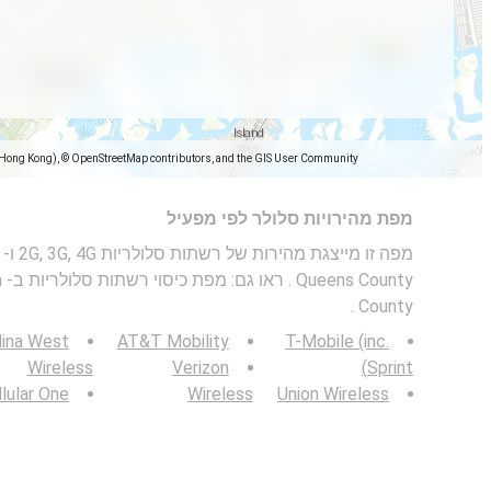
(Hong Kong), © OpenStreetMap contributors, and the GIS User Community
מפת מהירויות סלולר לפי מפעיל
County .
lina West
AT&T Mobility
T-Mobile (inc.
Wireless
Verizon
Sprint)
lular One
Wireless
Union Wireless