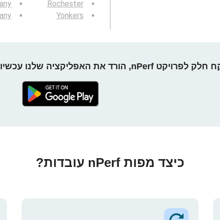
any
Rochester
any
Yonkers
חלק לפרויקט nPerf, הורד את האפליקציה שלנו עכשיו!
כיצד מפות nPerf עובדות?