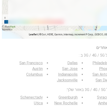
Leaflet
|
© Esri, HERE, Garmin, Intermap, increment P Corp., GEBCO, U
אחרים
 ב
:
San Francisco
Dallas
Philadel
Austin
San Jose
Phoe
Columbus
Indianapolis
San Ant
Jacksonville
San Di
:
Schenectady
Greenburgh
Syrac
Utica
New Rochelle
Amhe