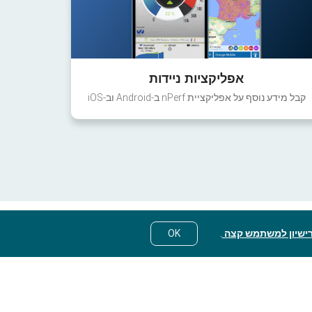
אפליקציות ניידות
קבל מידע נוסף על אפליקציית nPerf ב-Android וב-iOS
ישיון למשתמש קצה
.
OK