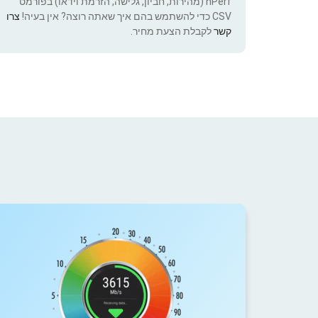
nPerf (מהירות, חביון, גלישה, הזרמת וידאו) בפורמט
CSV כדי להשתמש בהם איך שאתה רוצה? אין בעיה!
צרו
קשר
לקבלת הצעת מחיר.