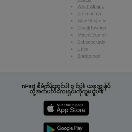
West Albany
Greenburgh
New Rochelle
Cheektowaga
Mount Vernon
Schenectady
Utica
Brentwood
nPerf စီမံကိန်းတွင်ပါ ၀ င်ပါ၊ ယခုကျွန်ုပ်
တို့အက်ပလီကေးရှင်းကိုကူးယူပါ။