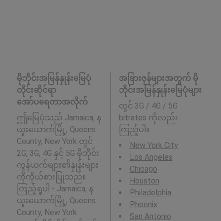
မိုဘိုင်းအမြန်နှုန်းမြေပုံ
အခြားဇုန်များအတွက် မို
တိုင်းဆိုင်ရာ
ဘိုင်းအမြန်နှုန်းမြေပုံများ
အော်ပရေတာအလိုက်
တွင် 3G / 4G / 5G
ဤမြေပုံသည် Jamaica, န
bitrates ကိုလည်း
ယူးယောက်မြို့, Queens
ကြည့်ပါ။ :
County, New York တွင်
New York City
2G, 3G, 4G နှင့် 5G မိုဘိုင်း
Los Angeles
ကွန်ယက်များ၏နှုန်းများ
Chicago
ကိုကိုယ်စားပြုသည်။
Houston
ကြည့်ရှုပါ - Jamaica, န
Philadelphia
ယူးယောက်မြို့, Queens
Phoenix
County, New York
San Antonio