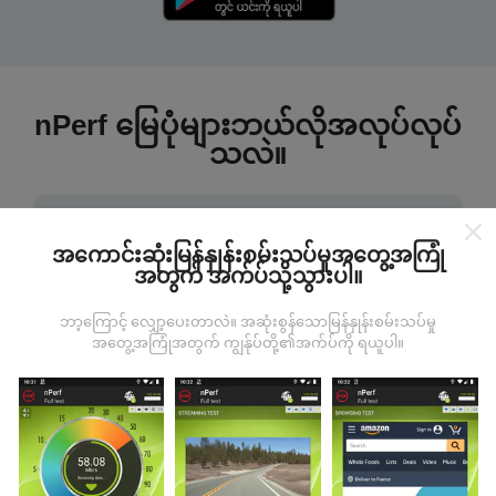
nPerf မြေပုံများဘယ်လိုအလုပ်လုပ်
သလဲ။
အကောင်းဆုံးမြန်နှုန်းစမ်းသပ်မှုအတွေ့အကြုံ
အတွက် အက်ပ်သို့သွားပါ။
ဒေတာကဘယ်ကနေလာတာလဲ
ဘာ့ကြောင့် လျှော့ပေးတာလဲ။ အဆုံးစွန်သောမြန်နှုန်းစမ်းသပ်မှု
အတွေ့အကြုံအတွက် ကျွန်ုပ်တို့၏အက်ပ်ကို ရယူပါ။
ဒေတာများကို nPerf အက်ပလီကေးရှင်းအသုံးပြုသူများမှ
ပြုလုပ်သောစမ်းသပ်မှုများမှရယူသည်။ ဤရွေ့ကားစစ်
မှန်သောအခြေအနေများ, စစ်မှန်သောအခြေအနေများတွင်
ကောက်ယူစမ်းသပ်မှုဖြစ်ကြသည်။ သင်လည်းပါ ၀ င်လိုပါက
nPerf အက်ပ်ကိုသင်၏စမတ်ဖုန်းထဲသို့ဒေါင်းလုပ်ဆွဲရန်ဖြစ်
သည်။
ဒေတာများများလေမြေပုံများပြည့်စုံလေလေ