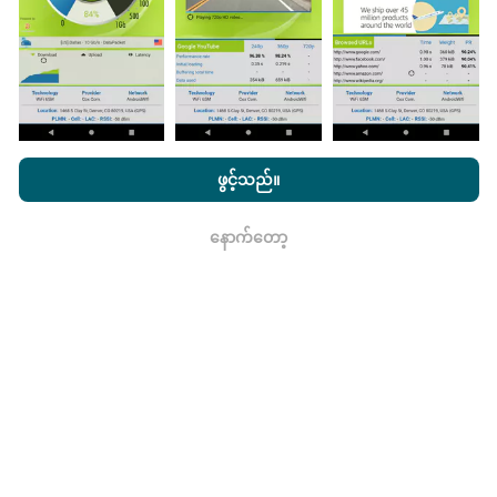
ဖြစ်သည်။
nPerf.com ကိုကြည့်ခြင်းအားဖြင့်ကျွန်ုပ်တို့၏
သီးသန့် နှင့် Cookies
မွမ်းမံမှုများကိုဘယ်လိုလုပ်ထားသလဲ။
အသုံးပြုမှုမူဝါဒ နှင့်ကျွန်ုပ်တို့၏ nPerf စမ်းသပ်မှု
us
သုံးစွဲသူလိုင်စင်
ဖွင့်သည်။
သဘောတူညီချက်
။
ကွန်ယက်လွှမ်းခြုံမြေပုံသည်နာရီတိုင်း bot မှ
နောက်တော့
ရလား
အလိုအလျောက် update လုပ်သည်။ အမြန်မြေပုံများကို
၁၅
မိနစ်တိုင်းတွင် update လုပ်သည်။
ဒေတာကိုနှစ်နှစ်ပြသ
နေသည်။ ၂ နှစ်အကြာတွင်သက်တမ်းအရင့်ဆုံး
အချက်အလက်များကိုမြေပုံများမှတစ်လတစ်ကြိမ်
ဖယ်ရှားသည်။