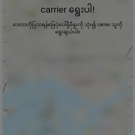
carrier ရွေးပါ!
ဒေတာကိုပြသရန်မြေပုံပေါ်ရှိမီနူးကို သုံး၍ carrier သူကို
ရွေးချယ်ပါ။