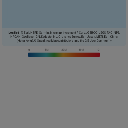
Leaflet
|
© Esri, HERE, Garmin, Intermap, increment P Corp., GEBCO, USGS, FAO, NPS,
NRCAN, GeoBase, IGN, Kadaster NL, Ordnance Survey, Esri Japan, METI, Esri China
(Hong Kong), © OpenStreetMap contributors, and the GIS User Community