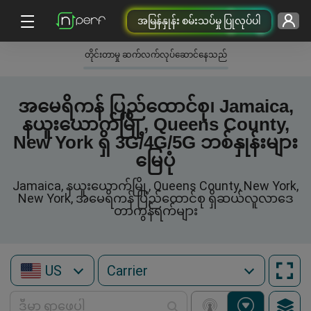
အမြန်နှုန်း စမ်းသပ်မှု ပြုလုပ်ပါ
တိုင်းတာမှု ဆက်လက်လုပ်ဆောင်နေသည်
အမေရိကန် ပြည်ထောင်စု၊ Jamaica,
နယူးယောက်မြို့, Queens County,
New York ရှိ 3G/4G/5G ဘစ်နှုန်းများ
မြေပုံ
Jamaica, နယူးယောက်မြို့, Queens County, New York,
New York, အမေရိကန် ပြည်ထောင်စု ရှိဆယ်လူလာဒေ
တာကွန်ရက်များ
US