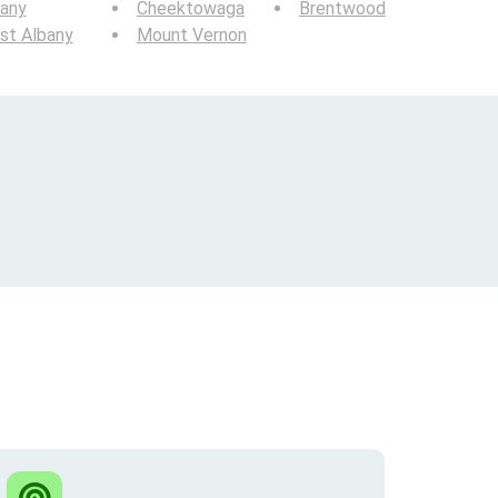
bany
Cheektowaga
Brentwood
st Albany
Mount Vernon