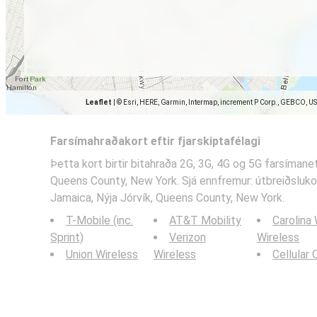
Leaflet
|
© Esri, HERE, Garmin, Intermap, increment P Corp., GEBCO, U
Farsímahraðakort eftir fjarskiptafélagi
Þetta kort birtir bitahraða 2G, 3G, 4G og 5G farsímanet
Queens County, New York. Sjá ennfremur: útbreiðslukor
Jamaica, Nýja Jórvík, Queens County, New York.
T-Mobile (inc.
AT&T Mobility
Carolina
Sprint)
Verizon
Wireless
Union Wireless
Wireless
Cellular