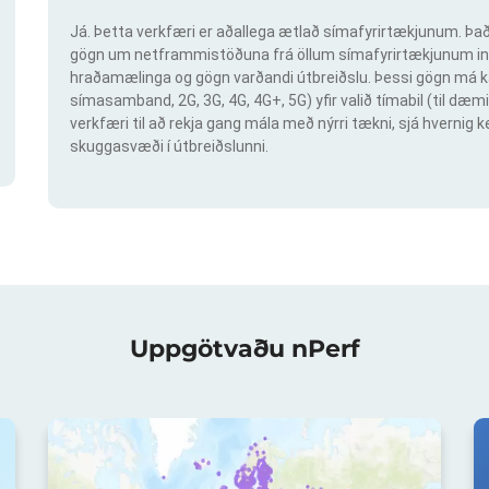
Já. Þetta verkfæri er aðallega ætlað símafyrirtækjunum. Það 
gögn um netframmistöðuna frá öllum símafyrirtækjunum inn
hraðamælinga og gögn varðandi útbreiðslu. Þessi gögn má ka
símasamband, 2G, 3G, 4G, 4G+, 5G) yfir valið tímabil (til dæmi
verkfæri til að rekja gang mála með nýrri tækni, sjá hvern
skuggasvæði í útbreiðslunni.
Uppgötvaðu nPerf