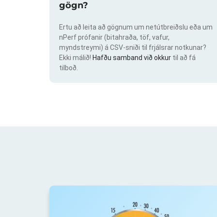
gögn?
Ertu að leita að gögnum um netútbreiðslu eða um
nPerf prófanir (bitahraða, töf, vafur,
myndstreymi) á CSV-sniði til frjálsrar notkunar?
Ekki málið!
Hafðu samband við okkur
til að fá
tilboð.