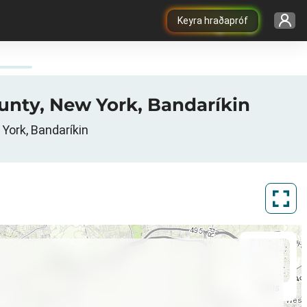
Keyra hraðapróf
ounty, New York, Bandaríkin
York, Bandaríkin
ArcGIS