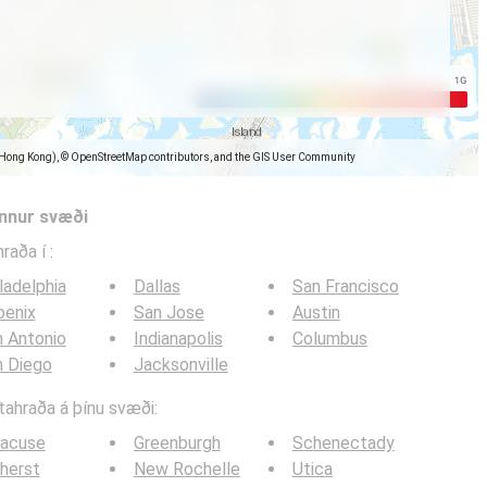
(Hong Kong), © OpenStreetMap contributors, and the GIS User Community
önnur svæði
hraða í
:
ladelphia
Dallas
San Francisco
oenix
San Jose
Austin
 Antonio
Indianapolis
Columbus
n Diego
Jacksonville
itahraða á þínu svæði:
racuse
Greenburgh
Schenectady
herst
New Rochelle
Utica