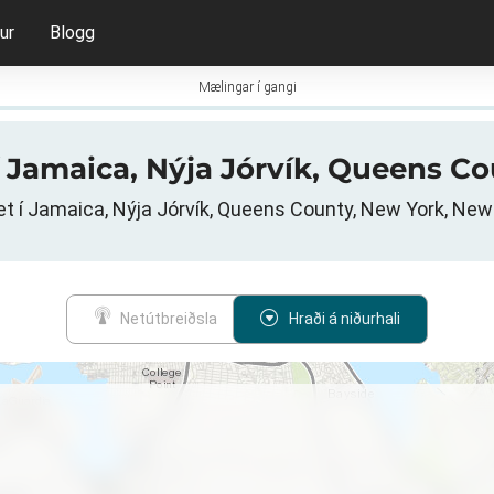
ur
Blogg
Mælingar í gangi
 í Jamaica, Nýja Jórvík, Queens C
 í Jamaica, Nýja Jórvík, Queens County, New York, New 
Netútbreiðsla
Hraði á niðurhali