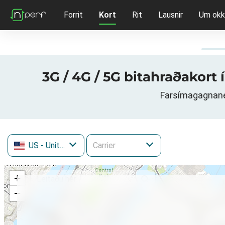
Forrit
Kort
Rit
Lausnir
Um okk
3G / 4G / 5G bitahraðakort
Farsímagagnanet
US
- United States
+
−