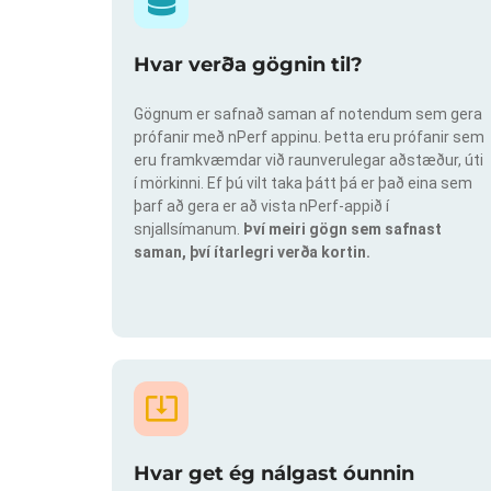
Hvar verða gögnin til?
Gögnum er safnað saman af notendum sem gera
prófanir með nPerf appinu. Þetta eru prófanir sem
eru framkvæmdar við raunverulegar aðstæður, úti
í mörkinni. Ef þú vilt taka þátt þá er það eina sem
þarf að gera er að vista nPerf-appið í
snjallsímanum.
Því meiri gögn sem safnast
saman, því ítarlegri verða kortin.
Hvar get ég nálgast óunnin