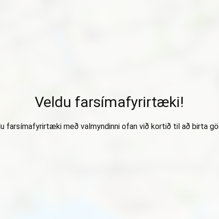
Veldu farsímafyrirtæki!
u farsímafyrirtæki með valmyndinni ofan við kortið til að birta gö