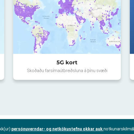
5G kort
Skoðaðu farsímaútbreiðsluna á þínu svæði
kk(ur)
persónuverndar- og netkökustefnu okkar auk
notkunarskilmá