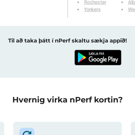
Rochester
Al
Yonkers
We
Til að taka þátt í nPerf skaltu sækja appið!
Hvernig virka nPerf kortin?