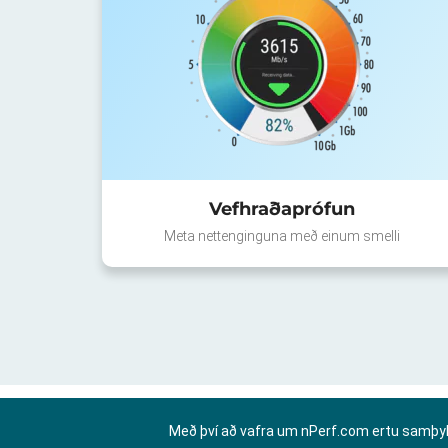
Vefhraðaprófun
Meta nettenginguna með einum smelli
Með því að vafra um nPerf.com ertu samþy