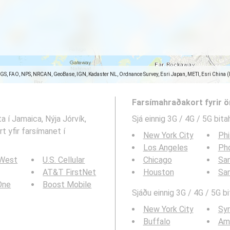
SGS, FAO, NPS, NRCAN, GeoBase, IGN, Kadaster NL, Ordnance Survey, Esri Japan, METI, Esri China 
Farsímahraðakort fyrir 
a í Jamaica, Nýja Jórvík,
Sjá einnig 3G / 4G / 5G bita
t yfir farsímanet í
New York City
Phi
Los Angeles
Ph
 West
U.S. Cellular
Chicago
San
AT&T FirstNet
Houston
Sa
 One
Boost Mobile
Sjáðu einnig 3G / 4G / 5G b
New York City
Sy
Buffalo
Am