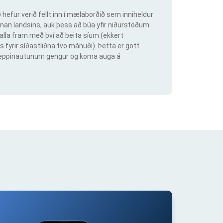
hefur verið fellt inn í mælaborðið sem inniheldur
an landsins, auk þess að búa yfir niðurstöðum
lla fram með því að beita síum (ekkert
s fyrir síðastliðna tvo mánuði). Þetta er gott
ig keppinautunum gengur og koma auga á