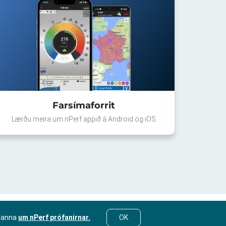
Farsímaforrit
Lærðu meira um nPerf appið á Android og iOS
lanna
um nPerf prófanirnar.
OK