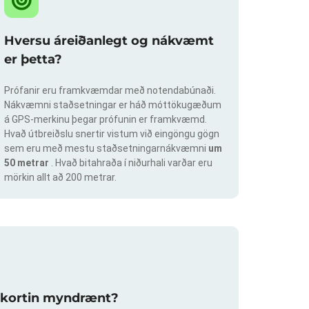
Hversu áreiðanlegt og nákvæmt
er þetta?
Prófanir eru framkvæmdar með notendabúnaði.
Nákvæmni staðsetningar er háð móttökugæðum
á GPS-merkinu þegar prófunin er framkvæmd.
Hvað útbreiðslu snertir vistum við eingöngu gögn
sem eru með mestu staðsetningarnákvæmni
um
50 metrar
. Hvað bitahraða í niðurhali varðar eru
mörkin allt að 200 metrar.
slukortin myndrænt?