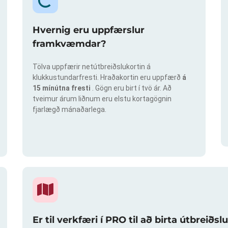
Hvernig eru uppfærslur
framkvæmdar?
Tölva uppfærir netútbreiðslukortin á
klukkustundarfresti. Hraðakortin eru uppfærð
á
15 mínútna fresti
. Gögn eru birt í tvö ár. Að
tveimur árum liðnum eru elstu kortagögnin
fjarlægð mánaðarlega.
Er til verkfæri í PRO til að birta útbreið