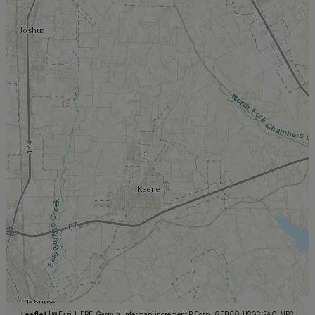
Leaflet
|
© Esri, HERE, Garmin, Intermap, increment P Corp., GEBCO, USGS, FAO, NPS,