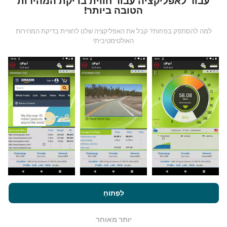
עבור לאפליקציה עבור חווית בדיקת המהירות
הטובה ביותר!
למה להסתפק בפחות? קבל את האפליקציה שלנו לחוויית בדיקת המהירות
האולטימטיבית!
מאיפה הנתונים מגיעים?
הנתונים נאספים מבדיקות שבוצעו על ידי המשתמשים
באפליקציית nPerf. בדיקות אלו נערכו בתנאים אמיתיים,
ישירות בשטח. אם גם אתם רוצים להיות מעורבים, כל
שעליכם לעשות הוא להוריד את אפליקציית nPerf
לסמארטפון.
ככל שיש יותר נתונים כך המפות יהיו מקיפות
יותר!
על ידי גלישה ב- nPerf.com, אתה מסכים ל
מדיניות השימוש בנושא
פרטיות ועוגיות
כמו גם למבחן nPerf שלנו
הסכם רישיון למשתמש קצה
לִפְתוֹחַ
.
כיצד מתבצעים עדכונים?
יותר מאוחר
OK