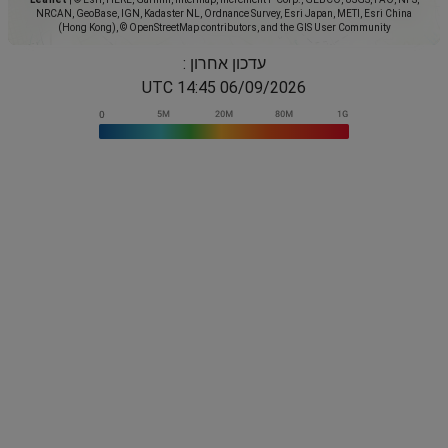
NRCAN, GeoBase, IGN, Kadaster NL, Ordnance Survey, Esri Japan, METI, Esri China
(Hong Kong), © OpenStreetMap contributors, and the GIS User Community
עדכון אחרון :
06/09/2026 14:45 UTC