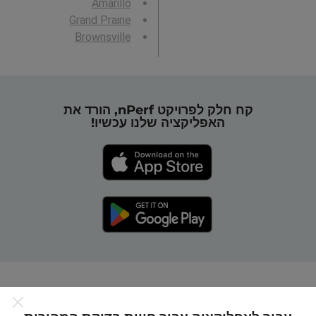
Amarillo
Grand Prairie
Brownsville
קח חלק לפרויקט nPerf, הורד את
האפליקציה שלנו עכשיו!
כיצד מפות nPerf עובדות?