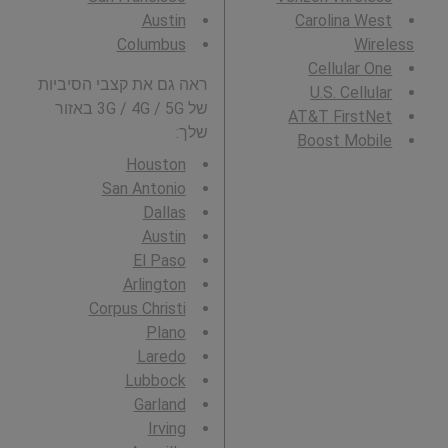
Austin
Carolina West
Columbus
Wireless
Cellular One
ראה גם את קצבי הסיביות
U.S. Cellular
של 3G / 4G / 5G באזור
AT&T FirstNet
שלך:
Boost Mobile
Houston
San Antonio
Dallas
Austin
El Paso
Arlington
Corpus Christi
Plano
Laredo
Lubbock
Garland
Irving