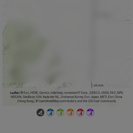
Leaflet
|
© Esri, HERE, Garmin, Intermap, increment P Corp., GEBCO, USGS, FAO, NPS,
NRCAN, GeoBase, IGN, Kadaster NL, Ordnance Survey, Esri Japan, METI, Esri China
(Hong Kong), © OpenStreetMap contributors, and the GIS User Community