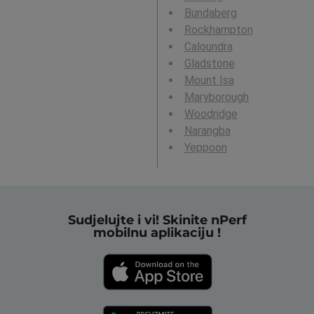
Bundaberg
Rockhampton
Caloundra
Gladstone
Mount Isa
Maryborough
Woodridge
Narangba
Yeppoon
Sudjelujte i vi! Skinite nPerf
mobilnu aplikaciju !