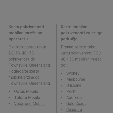
Karta pokrivenosti
Karte mobilne
mobilne mreže po
pokrivenosti za druga
operateru
područja
Ova karta predstavlja
Pronađite isto tako
2G, 3G, 4G i 5G
kartu pokrivenosti 3G /
pokrivenost do
4G / 5G mobilnih mreža
Townsville, Queensland.
do
:
Pogledajte :karta
Sydney
mobilne brzine do
Melbourne
Townsville, Queensland
.
Brisbane
Optus Mobile
Perth
Telstra Mobile
Adelaide
Vodafone Mobile
Gold Coast
Canberra