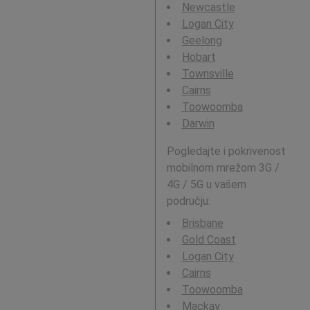
Newcastle
Logan City
Geelong
Hobart
Townsville
Cairns
Toowoomba
Darwin
Pogledajte i pokrivenost
mobilnom mrežom 3G /
4G / 5G u vašem
području:
Brisbane
Gold Coast
Logan City
Cairns
Toowoomba
Mackay