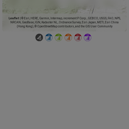
Leaflet
|
© Esri, HERE, Garmin, Intermap, increment P Corp., GEBCO, USGS, FAO, NPS,
NRCAN, GeoBase, IGN, Kadaster NL, Ordnance Survey, Esri Japan, METI, Esri China
(Hong Kong), © OpenStreetMap contributors, and the GIS User Community