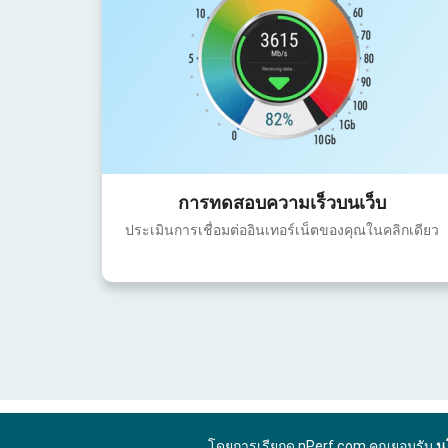
การทดสอบความเร็วบนเว็บ
ประเมินการเชื่อมต่ออินเทอร์เน็ตของคุณในคลิกเดียว
โดยการเรียกดู nPerf.com คุณยอมรับ
น