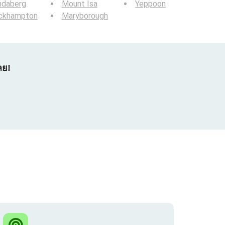
ndaberg
Mount Isa
Yeppoon
ckhampton
Maryborough
ลย!