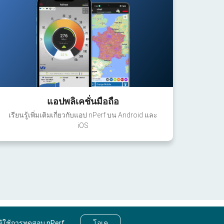
แอปพลิเคชั่นมือถือ
เรียนรู้เพิ่มเติมเกี่ยวกับแอป nPerf บน Android และ
iOS
ผู้ใช้การทดสอบ nPerf
โอเค